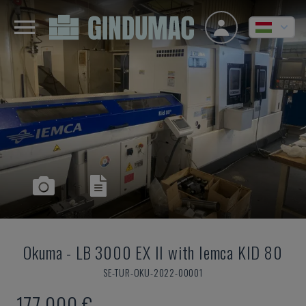
Okuma
-
LB 3000 EX II with Iemca KID 80
SE-TUR-OKU-2022-00001
177,000 €