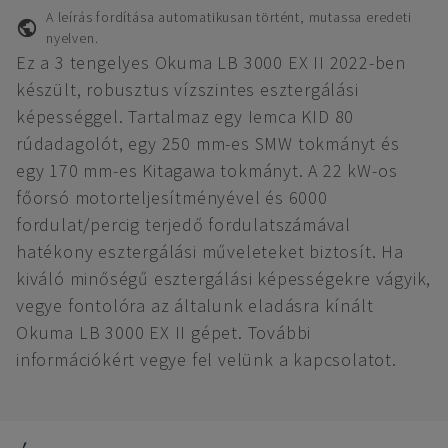
A leírás fordítása automatikusan történt, mutassa eredeti
nyelven.
Ez a 3 tengelyes Okuma LB 3000 EX II 2022-ben
készült, robusztus vízszintes esztergálási
képességgel. Tartalmaz egy Iemca KID 80
rúdadagolót, egy 250 mm-es SMW tokmányt és
egy 170 mm-es Kitagawa tokmányt. A 22 kW-os
főorsó motorteljesítményével és 6000
fordulat/percig terjedő fordulatszámával
hatékony esztergálási műveleteket biztosít. Ha
kiváló minőségű esztergálási képességekre vágyik,
vegye fontolóra az általunk eladásra kínált
Okuma LB 3000 EX II gépet. További
információkért vegye fel velünk a kapcsolatot.