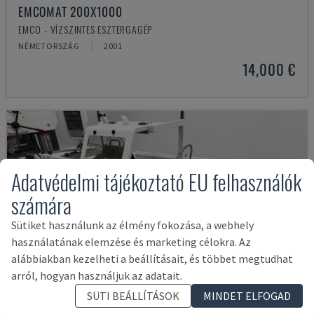
EMCOMAT 200X1000
EMCO - VÍZSZINTES ESZTERGAGÉP
NÉMETORSZÁG
2001
14,000 €
Adatvédelmi tájékoztató EU felhasználók
számára
Sütiket használunk az élmény fokozása, a webhely
használatának elemzése és marketing célokra. Az
alábbiakban kezelheti a beállításait, és többet megtudhat
arról, hogyan használjuk az adatait.
SÜTI BEÁLLÍTÁSOK
MINDET ELFOGAD