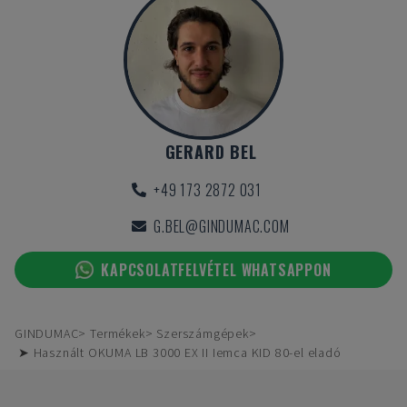
GERARD BEL
+49 173 2872 031
G.BEL@GINDUMAC.COM
KAPCSOLATFELVÉTEL WHATSAPPON
GINDUMAC
Termékek
Szerszámgépek
➤ Használt OKUMA LB 3000 EX II Iemca KID 80-el eladó