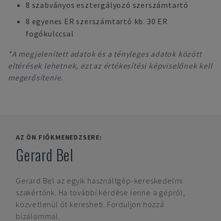
8 szabványos esztergályozó szerszámtartó
8 egyenes ER szerszámtartó kb. 30 ER
fogókulccsal
*A megjelenített adatok és a tényleges adatok között
eltérések lehetnek, ezt az értékesítési képviselőnek kell
megerősítenie.
AZ ÖN FIÓKMENEDZSERE:
Gerard Bel
Gerard Bel
az egyik használtgép-kereskedelmi
szakértőnk. Ha további kérdése lenne a gépről,
közvetlenül őt keresheti. Forduljon hozzá
bizalommal.