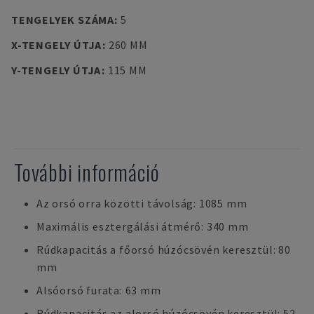
TENGELYEK SZÁMA
:
5
X-TENGELY ÚTJA
:
260 MM
Y-TENGELY ÚTJA
:
115 MM
További információ
Az orsó orra közötti távolság: 1085 mm
Maximális esztergálási átmérő: 340 mm
Rúdkapacitás a főorsó húzócsövén keresztül: 80
mm
Alsóorsó furata: 63 mm
Rúdkapacitás az alorsó húzócsövén keresztül: 52