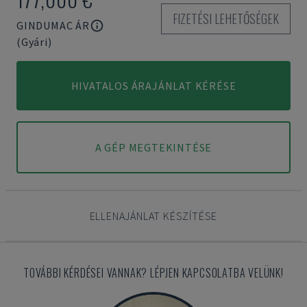
FIZETÉSI LEHETŐSÉGEK
GINDUMAC ÁR
(Gyári)
HIVATALOS ÁRAJÁNLAT KÉRÉSE
A GÉP MEGTEKINTÉSE
ELLENAJÁNLAT KÉSZÍTÉSE
TOVÁBBI KÉRDÉSEI VANNAK? LÉPJEN KAPCSOLATBA VELÜNK!