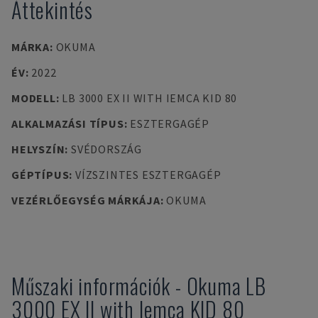
Áttekintés
MÁRKA
:
OKUMA
ÉV
:
2022
MODELL
:
LB 3000 EX II WITH IEMCA KID 80
ALKALMAZÁSI TÍPUS
:
ESZTERGAGÉP
HELYSZÍN
:
SVÉDORSZÁG
GÉPTÍPUS
:
VÍZSZINTES ESZTERGAGÉP
VEZÉRLŐEGYSÉG MÁRKÁJA
:
OKUMA
Műszaki információk
-
Okuma
LB
3000 EX II with Iemca KID 80