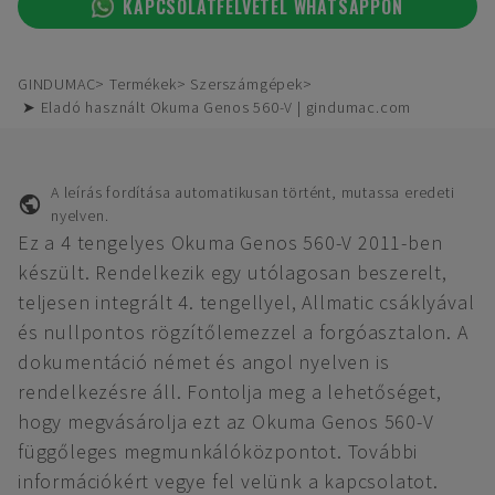
KAPCSOLATFELVÉTEL WHATSAPPON
GINDUMAC
Termékek
Szerszámgépek
➤ Eladó használt Okuma Genos 560-V | gindumac.com
A leírás fordítása automatikusan történt, mutassa eredeti
nyelven.
Ez a 4 tengelyes Okuma Genos 560-V 2011-ben
készült. Rendelkezik egy utólagosan beszerelt,
teljesen integrált 4. tengellyel, Allmatic csáklyával
és nullpontos rögzítőlemezzel a forgóasztalon. A
dokumentáció német és angol nyelven is
rendelkezésre áll. Fontolja meg a lehetőséget,
hogy megvásárolja ezt az Okuma Genos 560-V
függőleges megmunkálóközpontot. További
információkért vegye fel velünk a kapcsolatot.