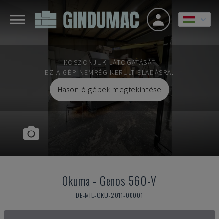
KÖSZÖNJÜK LÁTOGATÁSÁT
EZ A GÉP NEMRÉG KERÜLT ELADÁSRA.
Hasonló gépek megtekintése
Okuma
-
Genos 560-V
DE-MIL-OKU-2011-00001