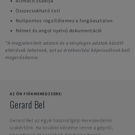
Allmatic csáklya
Összecsukható toll
Nullpontos rögzítőlemez a forgóasztalon
Német és angol nyelvű dokumentáció
*A megjelenített adatok és a tényleges adatok között
eltérések lehetnek, ezt az értékesítési képviselőnek kell
megerősítenie.
AZ ÖN FIÓKMENEDZSERE:
Gerard Bel
Gerard Bel
az egyik használtgép-kereskedelmi
szakértőnk. Ha további kérdése lenne a gépről,
közvetlenül őt keresheti. Forduljon hozzá