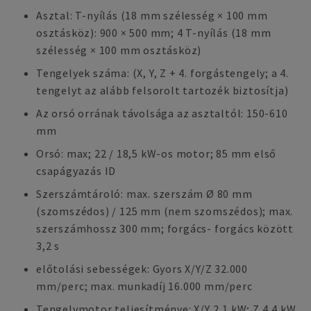
Asztal: T-nyílás (18 mm szélesség × 100 mm
osztásköz): 900 × 500 mm; 4 T-nyílás (18 mm
szélesség × 100 mm osztásköz)
Tengelyek száma: (X, Y, Z + 4. forgástengely; a 4.
tengelyt az alább felsorolt tartozék biztosítja)
Az orsó orrának távolsága az asztaltól: 150-610
mm
Orsó: max; 22 / 18,5 kW-os motor; 85 mm első
csapágyazás ID
Szerszámtároló: max. szerszám Ø 80 mm
(szomszédos) / 125 mm (nem szomszédos); max.
szerszámhossz 300 mm; forgács- forgács között
3,2 s
előtolási sebességek: Gyors X/Y/Z 32.000
mm/perc; max. munkadíj 16.000 mm/perc
Tengelymotor teljesítménye: X/Y 2,1 kW; Z 4,4 kW