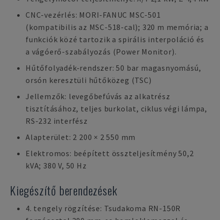
CNC-vezérlés: MORI-FANUC MSC-501
(kompatibilis az MSC-518-cal); 320 m memória; a
funkciók közé tartozik a spirális interpoláció és
a vágóerő-szabályozás (Power Monitor).
Hűtőfolyadék-rendszer: 50 bar magasnyomású,
orsón keresztüli hűtőközeg (TSC)
Jellemzők: levegőbefúvás az alkatrész
tisztításához, teljes burkolat, ciklus végi lámpa,
RS-232 interfész
Alapterület: 2 200 × 2 550 mm
Elektromos: beépített összteljesítmény 50,2
kVA; 380 V, 50 Hz
Kiegészítő berendezések
4. tengely rögzítése: Tsudakoma RN-150R