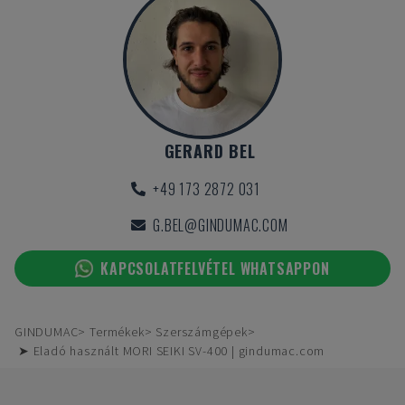
GERARD BEL
+49 173 2872 031
G.BEL@GINDUMAC.COM
KAPCSOLATFELVÉTEL WHATSAPPON
GINDUMAC
Termékek
Szerszámgépek
➤ Eladó használt MORI SEIKI SV-400 | gindumac.com