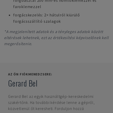
forgóasztal 200 mm-es homloklemezzel és
faroklemezzel
forgácskezelés: 2× hátulról kiürülő
forgácsszállító szalagok
*A megjelenített adatok és a tényleges adatok között
eltérések lehetnek, ezt az értékesítési képviselőnek kell
megerősítenie.
AZ ÖN FIÓKMENEDZSERE:
Gerard Bel
Gerard Bel
az egyik használtgép-kereskedelmi
szakértőnk. Ha további kérdése lenne a gépről,
közvetlenül őt keresheti. Forduljon hozzá