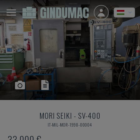
MORI SEIKI
-
SV-400
IT-MIL-MOR-1998-00004
33,000 €