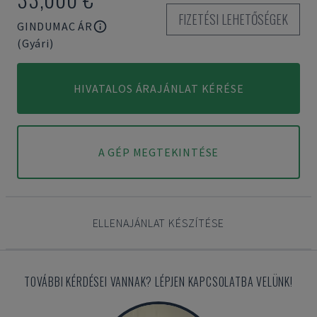
FIZETÉSI LEHETŐSÉGEK
GINDUMAC ÁR
(Gyári)
HIVATALOS ÁRAJÁNLAT KÉRÉSE
A GÉP MEGTEKINTÉSE
ELLENAJÁNLAT KÉSZÍTÉSE
TOVÁBBI KÉRDÉSEI VANNAK? LÉPJEN KAPCSOLATBA VELÜNK!