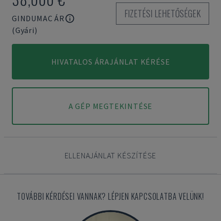
FIZETÉSI LEHETŐSÉGEK
GINDUMAC ÁR
(Gyári)
HIVATALOS ÁRAJÁNLAT KÉRÉSE
A GÉP MEGTEKINTÉSE
ELLENAJÁNLAT KÉSZÍTÉSE
TOVÁBBI KÉRDÉSEI VANNAK? LÉPJEN KAPCSOLATBA VELÜNK!