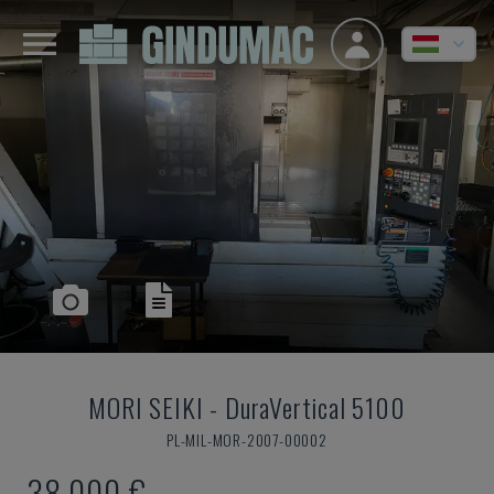
MORI SEIKI
-
DuraVertical 5100
PL-MIL-MOR-2007-00002
38,000 €