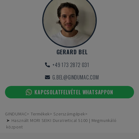
GERARD BEL
+49 173 2872 031
G.BEL@GINDUMAC.COM
KAPCSOLATFELVÉTEL WHATSAPPON
GINDUMAC
Termékek
Szerszámgépek
➤ Használt MORI SEIKI DuraVertical 5100 | Megmunkáló
központ