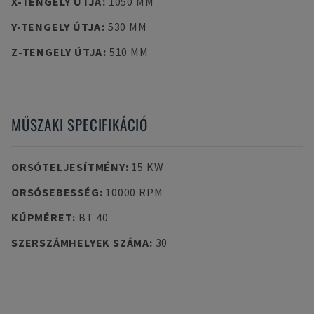
X-TENGELY ÚTJA
:
1050 MM
Y-TENGELY ÚTJA
:
530 MM
Z-TENGELY ÚTJA
:
510 MM
MŰSZAKI SPECIFIKÁCIÓ
ORSÓTELJESÍTMÉNY
:
15 KW
ORSÓSEBESSÉG
:
10000 RPM
KÚPMÉRET
:
BT 40
SZERSZÁMHELYEK SZÁMA
:
30