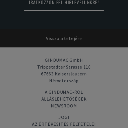
IRATKOZZON FEL HÍRLEVELÜNKRE!
Vissza a tetejére
GINDUMAC GmbH
Trippstadter Strasse 110
67663 Kaiserslautern
Németország
A GINDUMAC-RÓL
ÁLLÁSLEHETŐSÉGEK
NEWSROOM
JOGI
AZ ÉRTÉKESÍTÉS FELTÉTELEI