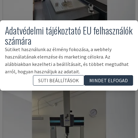
Adatvédelmi tájékoztató EU felhasználók
számára
LH 87
Sütiket használunk az élmény fokozása, a webhely
WENZEL - KOORDINÁTA MÉRŐGÉP (CMM)
használatának elemzése és marketing célokra. Az
NÉMETORSZÁG
2018
alábbiakban kezelheti a beállításait, és többet megtudhat
57,000 €
arról, hogyan használjuk az adatait.
SÜTI BEÁLLÍTÁSOK
MINDET ELFOGAD