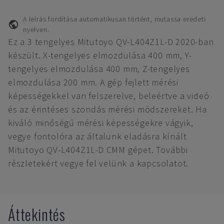
A leírás fordítása automatikusan történt, mutassa eredeti
nyelven.
Ez a 3 tengelyes Mitutoyo QV-L404Z1L-D 2020-ban
készült. X-tengelyes elmozdulása 400 mm, Y-
tengelyes elmozdulása 400 mm, Z-tengelyes
elmozdulása 200 mm. A gép fejlett mérési
képességekkel van felszerelve, beleértve a videó
és az érintéses szondás mérési módszereket. Ha
kiváló minőségű mérési képességekre vágyik,
vegye fontolóra az általunk eladásra kínált
Mitutoyo QV-L404Z1L-D CMM gépet. További
részletekért vegye fel velünk a kapcsolatot.
Áttekintés