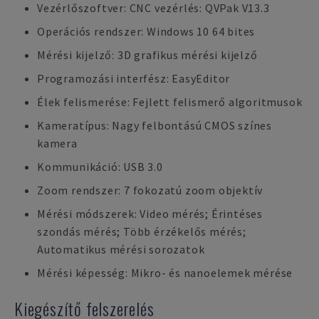
Vezérlőszoftver: CNC vezérlés: QVPak V13.3
Operációs rendszer: Windows 10 64 bites
Mérési kijelző: 3D grafikus mérési kijelző
Programozási interfész: EasyEditor
Élek felismerése: Fejlett felismerő algoritmusok
Kameratípus: Nagy felbontású CMOS színes
kamera
Kommunikáció: USB 3.0
Zoom rendszer: 7 fokozatú zoom objektív
Mérési módszerek: Video mérés; Érintéses
szondás mérés; Több érzékelős mérés;
Automatikus mérési sorozatok
Mérési képesség: Mikro- és nanoelemek mérése
Kiegészítő felszerelés