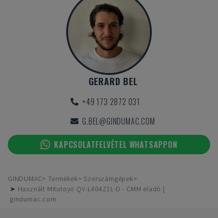
GERARD BEL
+49 173 2872 031
G.BEL@GINDUMAC.COM
KAPCSOLATFELVÉTEL WHATSAPPON
GINDUMAC
Termékek
Szerszámgépek
➤ Használt Mitutoyo QV-L404Z1L-D - CMM eladó |
gindumac.com