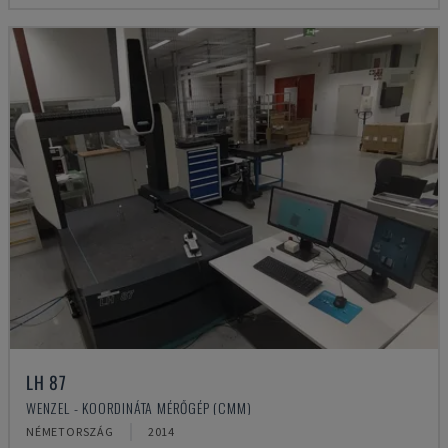
LH 87
WENZEL - KOORDINÁTA MÉRŐGÉP (CMM)
NÉMETORSZÁG
2014