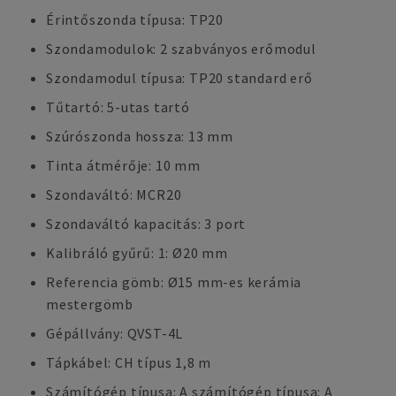
Érintőszonda típusa: TP20
Szondamodulok: 2 szabványos erőmodul
Szondamodul típusa: TP20 standard erő
Tűtartó: 5-utas tartó
Szúrószonda hossza: 13 mm
Tinta átmérője: 10 mm
Szondaváltó: MCR20
Szondaváltó kapacitás: 3 port
Kalibráló gyűrű: 1: Ø20 mm
Referencia gömb: Ø15 mm-es kerámia
mestergömb
Gépállvány: QVST-4L
Tápkábel: CH típus 1,8 m
Számítógép típusa: A számítógép típusa: A