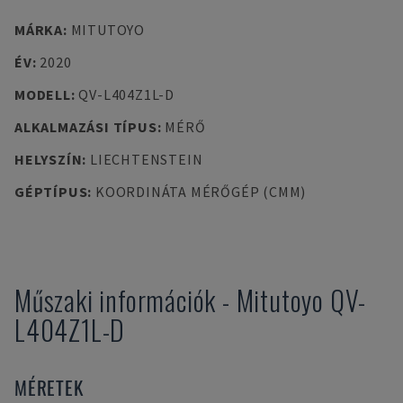
MÁRKA
:
MITUTOYO
ÉV
:
2020
MODELL
:
QV-L404Z1L-D
ALKALMAZÁSI TÍPUS
:
MÉRŐ
HELYSZÍN
:
LIECHTENSTEIN
GÉPTÍPUS
:
KOORDINÁTA MÉRŐGÉP (CMM)
Műszaki információk
-
Mitutoyo
QV-
L404Z1L-D
MÉRETEK