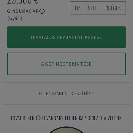
FIZETÉSI LEHETŐSÉGEK
GINDUMAC ÁR
(Gyári)
HIVATALOS ÁRAJÁNLAT KÉRÉSE
A GÉP MEGTEKINTÉSE
ELLENAJÁNLAT KÉSZÍTÉSE
TOVÁBBI KÉRDÉSEI VANNAK? LÉPJEN KAPCSOLATBA VELÜNK!