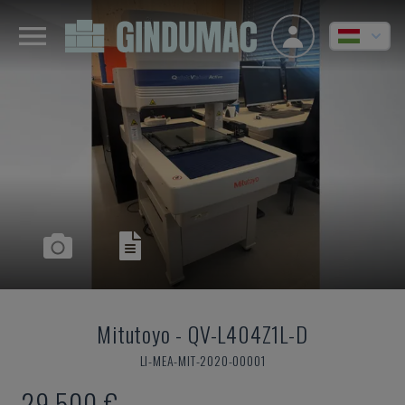
Mitutoyo
-
QV-L404Z1L-D
LI-MEA-MIT-2020-00001
29,500 €