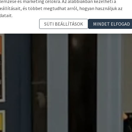
lemzése és marketing célokra. Az alábbiakban kezelheti a
eállításait, és többet megtudhat arról, hogyan használjuk az
datait.
SÜTI BEÁLLÍTÁSOK
MINDET ELFOGAD