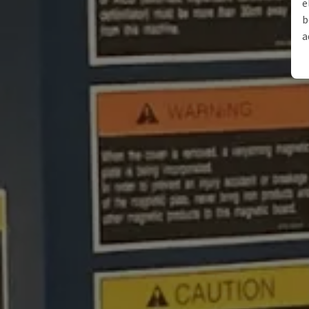
e
b
a