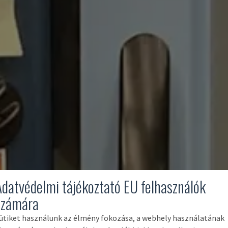
Adatvédelmi tájékoztató EU felhasználók
számára
ütiket használunk az élmény fokozása, a webhely használatának