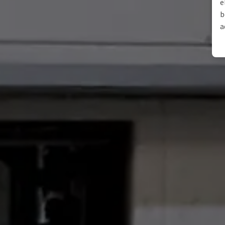
e
b
a