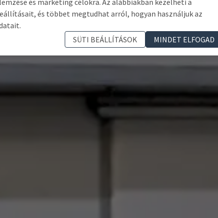
lemzése és marketing célokra. Az alábbiakban kezelheti a
eállításait, és többet megtudhat arról, hogyan használjuk az
datait.
SÜTI BEÁLLÍTÁSOK
MINDET ELFOGAD