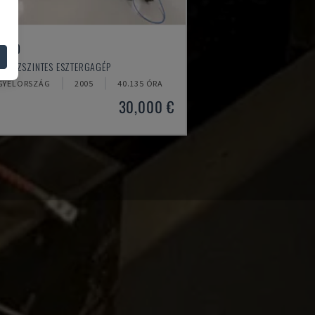
-520
- VÍZSZINTES ESZTERGAGÉP
GYELORSZÁG
2005
40.135 ÓRA
30,000 €