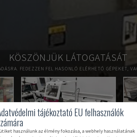
KÖSZÖNJÜK LÁTOGATÁSÁT
ADÁSRA.
FEDEZZEN FEL HASONLÓ ELÉRHETŐ GÉPEKET, VA
Adatvédelmi tájékoztató EU felhasználók
számára
ütiket használunk az élmény fokozása, a webhely használatának