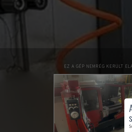
EZ A GÉP NEMRÉG KERÜLT EL
S