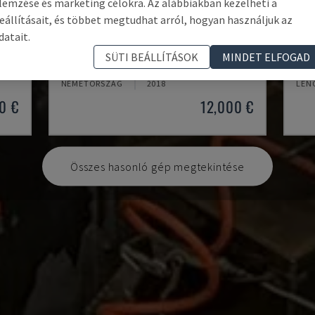
lemzése és marketing célokra. Az alábbiakban kezelheti a
eállításait, és többet megtudhat arról, hogyan használjuk az
datait.
TH 4610
TBI
SÜTI BEÁLLÍTÁSOK
MINDET ELFOGAD
OPTIMUM - VÍZSZINTES ESZTERGAGÉP
CMZ 
NÉMETORSZÁG
2018
LEN
0 €
12,000 €
Összes hasonló gép megtekintése