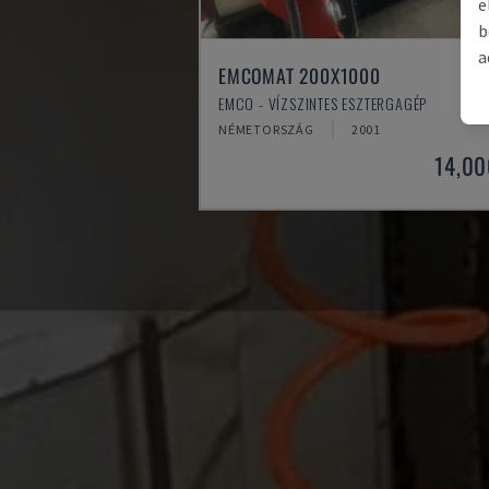
e
b
a
EMCOMAT 200X1000
EMCO - VÍZSZINTES ESZTERGAGÉP
NÉMETORSZÁG
2001
14,00