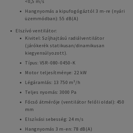
<0,5 m/s
Hangnyomás a kipufogógáztól 3 m-re (nyári
üzemmódban): 55 dB(A)
Elszívó ventilátor:
Kivitel: Szíjhajtású radiálventilátor
(járókerék statikusan/dinamikusan
kiegyensúlyozott).
Típus: VSR-080-0450-K
Motor teljesítménye: 22 kW
Légáramlás: 13 750 m³/h
Teljes nyomás: 3000 Pa
Főcső átmérője (ventilátor felőli oldal): 450
mm
Elszívási sebesség: 24 m/s
Hangnyomás 3 m-en: 78 dB(A)