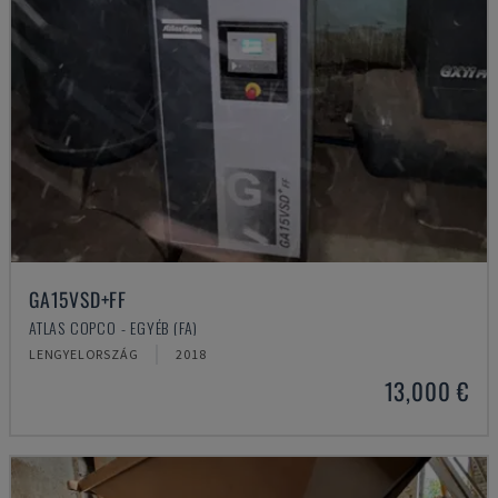
GA15VSD+FF
ATLAS COPCO - EGYÉB (FA)
LENGYELORSZÁG
2018
13,000 €