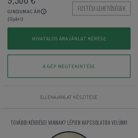
FIZETÉSI LEHETŐSÉGEK
GINDUMAC ÁR
(Gyári)
HIVATALOS ÁRAJÁNLAT KÉRÉSE
A GÉP MEGTEKINTÉSE
ELLENAJÁNLAT KÉSZÍTÉSE
TOVÁBBI KÉRDÉSEI VANNAK? LÉPJEN KAPCSOLATBA VELÜNK!