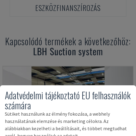
ESZKÖZFINANSZÍROZÁS
Kapcsolódó termékek a következőhöz:
LBH
Suction system
Adatvédelmi tájékoztató EU felhasználók
számára
Sütiket használunk az élmény fokozása, a webhely
használatának elemzése és marketing célokra. Az
alábbiakban kezelheti a beállításait, és többet megtudhat
arról, hogyan használjuk az adatait.