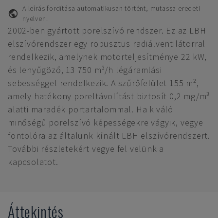
A leírás fordítása automatikusan történt, mutassa eredeti
nyelven.
2002-ben gyártott porelszívó rendszer. Ez az LBH
elszívórendszer egy robusztus radiálventilátorral
rendelkezik, amelynek motorteljesítménye 22 kW,
és lenyűgöző, 13 750 m³/h légáramlási
sebességgel rendelkezik. A szűrőfelület 155 m²,
amely hatékony poreltávolítást biztosít 0,2 mg/m³
alatti maradék portartalommal. Ha kiváló
minőségű porelszívó képességekre vágyik, vegye
fontolóra az általunk kínált LBH elszívórendszert.
További részletekért vegye fel velünk a
kapcsolatot.
Áttekintés