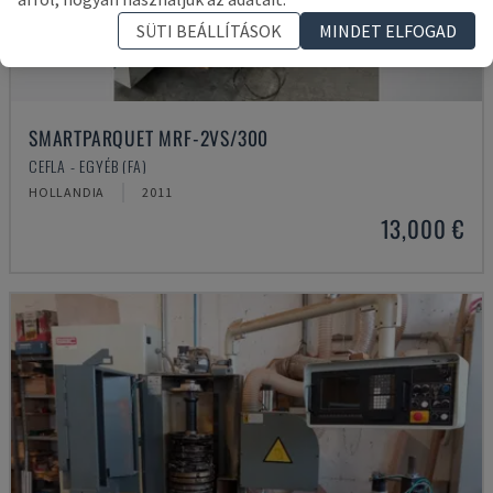
SÜTI BEÁLLÍTÁSOK
MINDET ELFOGAD
SMARTPARQUET MRF-2VS/300
CEFLA - EGYÉB (FA)
HOLLANDIA
2011
13,000 €