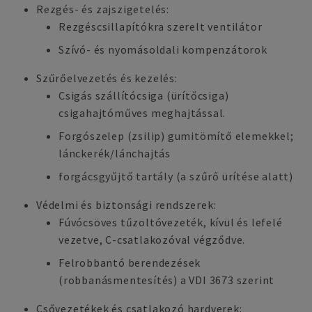
Rezgés- és zajszigetelés:
Rezgéscsillapítókra szerelt ventilátor
Szívó- és nyomásoldali kompenzátorok
Szűrőelvezetés és kezelés:
Csigás szállítócsiga (ürítőcsiga)
csigahajtóműves meghajtással.
Forgószelep (zsilip) gumitömítő elemekkel;
lánckerék/lánchajtás
forgácsgyűjtő tartály (a szűrő ürítése alatt)
Védelmi és biztonsági rendszerek:
Fúvócsöves tűzoltóvezeték, kívül és lefelé
vezetve, C-csatlakozóval végződve.
Felrobbantó berendezések
(robbanásmentesítés) a VDI 3673 szerint
Csővezetékek és csatlakozó hardverek: