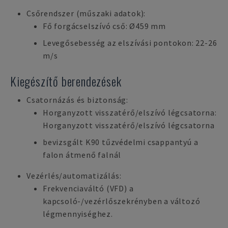
Csőrendszer (műszaki adatok):
Fő forgácselszívó cső: Ø459 mm
Levegősebesség az elszívási pontokon: 22-26
m/s
Kiegészítő berendezések
Csatornázás és biztonság:
Horganyzott visszatérő/elszívó légcsatorna:
Horganyzott visszatérő/elszívó légcsatorna
bevizsgált K90 tűzvédelmi csappantyú a
falon átmenő falnál
Vezérlés/automatizálás:
Frekvenciaváltó (VFD) a
kapcsoló-/vezérlőszekrényben a változó
légmennyiséghez.