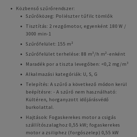
Közbenső szűrőrendszer:
Szűrőközeg: Poliészter tűfilc tömlők
Tisztítás: 2 rezgőmotor, egyenként 180 W /
3000 min-1
Szűrőfelület: 155 m²
Szűrőfelület terhelése: 88 m³/h m²-enként
Maradék por a tiszta levegőben: <0,2 mg/m³
Alkalmazási kategóriák: U, S, G
Telepítés: A szűrő a következő módon kerül
beépítésre: - A szűrő nem használható:
Kültéren, horganyzott időjárásvédő
burkolattal.
Hajtások: Fogaskerekes motor a csigás
szállítószalaghoz 0,55 kW; fogaskerekes
motor a zsiliphez (forgószelep) 0,55 kW