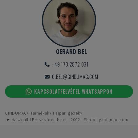
GERARD BEL
+49 173 2872 031
G.BEL@GINDUMAC.COM
KAPCSOLATFELVÉTEL WHATSAPPON
GINDUMAC
Termékek
Faipari gépek
➤ Használt LBH szívórendszer - 2002 - Eladó | gindumac.com