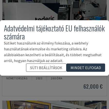
Adatvédelmi tájékoztató EU felhasználók
számára
Sütiket használunk az élmény fokozása, a webhely
használatának elemzése és marketing célokra. Az
alábbiakban kezelheti a beállításait, és többet megtudhat
arról, hogyan használjuk az adatait.
NEO.E55/E110H
SÜTI BEÁLLÍTÁSOK
MINDET ELFOGAD
TEDERIC - HIDRAULIKUS FRÖCCSÖNTŐGÉP
NÉMETORSZÁG
2023
260 ÓRA
62,000 €