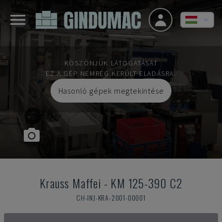
KÖSZÖNJÜK LÁTOGATÁSÁT
EZ A GÉP NEMRÉG KERÜLT ELADÁSRA.
Hasonló gépek megtekintése
Krauss Maffei
-
KM 125-390 C2
CH-INJ-KRA-2001-00001