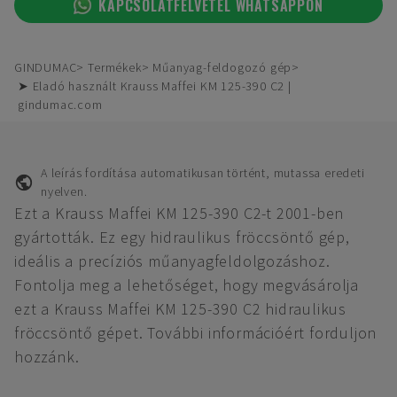
KAPCSOLATFELVÉTEL WHATSAPPON
GINDUMAC
Termékek
Műanyag-feldogozó gép
➤ Eladó használt Krauss Maffei KM 125-390 C2 |
gindumac.com
A leírás fordítása automatikusan történt, mutassa eredeti
nyelven.
Ezt a Krauss Maffei KM 125-390 C2-t 2001-ben
gyártották. Ez egy hidraulikus fröccsöntő gép,
ideális a precíziós műanyagfeldolgozáshoz.
Fontolja meg a lehetőséget, hogy megvásárolja
ezt a Krauss Maffei KM 125-390 C2 hidraulikus
fröccsöntő gépet. További információért forduljon
hozzánk.