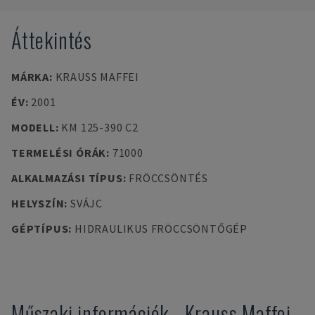
Áttekintés
MÁRKA
:
KRAUSS MAFFEI
ÉV
:
2001
MODELL
:
KM 125-390 C2
TERMELÉSI ÓRÁK
:
71000
ALKALMAZÁSI TÍPUS
:
FRÖCCSÖNTÉS
HELYSZÍN
:
SVÁJC
GÉPTÍPUS
:
HIDRAULIKUS FRÖCCSÖNTŐGÉP
Műszaki információk
-
Krauss Maffei