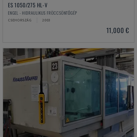
ES 1050/275 HL-V
ENGEL - HIDRAULIKUS FRÖCCSÖNTŐGÉP
CSEHORSZÁG
2003
11,000 €