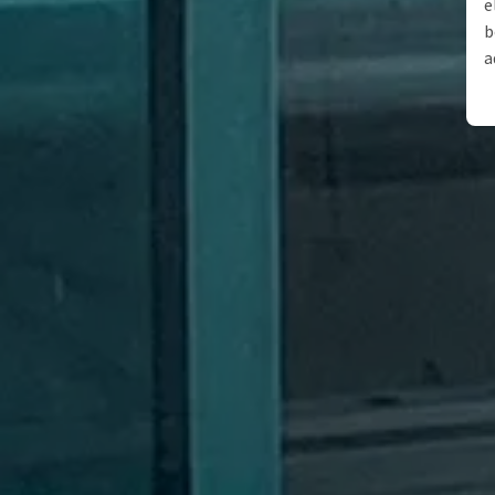
e
b
a