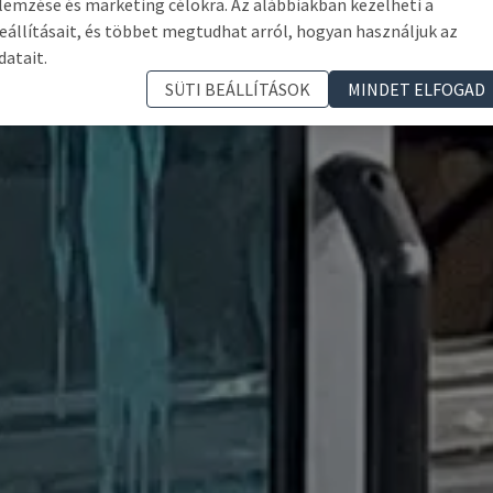
lemzése és marketing célokra. Az alábbiakban kezelheti a
eállításait, és többet megtudhat arról, hogyan használjuk az
datait.
SÜTI BEÁLLÍTÁSOK
MINDET ELFOGAD