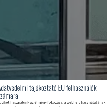
Adatvédelmi tájékoztató EU felhasználók
számára
ütiket használunk az élmény fokozása, a webhely használatának