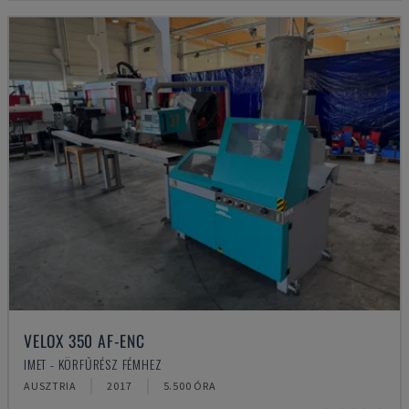
VELOX 350 AF-ENC
IMET - KÖRFŰRÉSZ FÉMHEZ
AUSZTRIA
2017
5.500 ÓRA