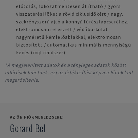
előtolás, fokozatmentesen állítható / gyors
visszatérési löket a rövid ciklusidőkért / nagy,
szekrényszerű ajtó a könnyű fűrészlapcseréhez,
elektromosan reteszelt / védőburkolat
nagyméretű kémlelőablakkal, elektromosan
biztosított / automatikus minimális mennyiségű
kenés (mql rendszer)
*A megjelenített adatok és a tényleges adatok között
eltérések lehetnek, ezt az értékesítési képviselőnek kell
megerősítenie.
AZ ÖN FIÓKMENEDZSERE:
Gerard Bel