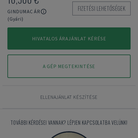
FIZETÉSI LEHETŐSÉGEK
GINDUMAC ÁR
(Gyári)
HIVATALOS ÁRAJÁNLAT KÉRÉSE
A GÉP MEGTEKINTÉSE
ELLENAJÁNLAT KÉSZÍTÉSE
TOVÁBBI KÉRDÉSEI VANNAK? LÉPJEN KAPCSOLATBA VELÜNK!