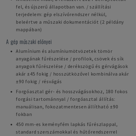
fel, és újszerű állapotban van. / szállítási
terjedelem: gép elszívórendszer nélkül,
beleértve a műszaki dokumentációt (2 példány
mappában)
A gép műszaki előnyei
Alumínium és alumíniumötvözetek tömör
anyagának fűrészelése / profilok, csövek és sík
anyagok fűrészelése / derékszögű és gérvágások
akár ±45 fokig / hosszütközővel kombinálva akár
±90 fokig / résvágás
Forgóasztal gér- és hosszvágásokhoz, 180 fokos
forgási tartománnyal / forgóasztal állítás:
manuálisan, fokozatmentesen állítható ±90
fokban
450 mm-es keményfém lapkás fűrészlappal,
standard szerszámokkal és hűtőrendszerrel