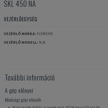
SKL 450 NA
VEZÉRLŐEGYSÉG
VEZÉRLŐ MÁRKA
:
SIEMENS
VEZÉRLŐ MODELL
:
N/A
További információ
A gép előnyei
Minőségi gépi előnyök
Nincsenek hibái; a rendszert 2024-ben újították