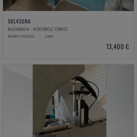
SKL450NA
KALTENBACH - KÖRFŰRÉSZ FÉMHEZ
NÉMETORSZÁG
2004
13,400 €