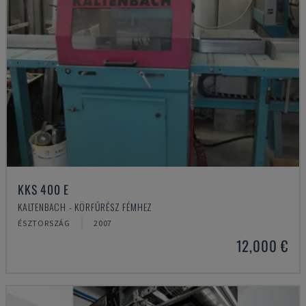
KKS 400 E
KALTENBACH - KÖRFŰRÉSZ FÉMHEZ
ÉSZTORSZÁG
2007
12,000 €