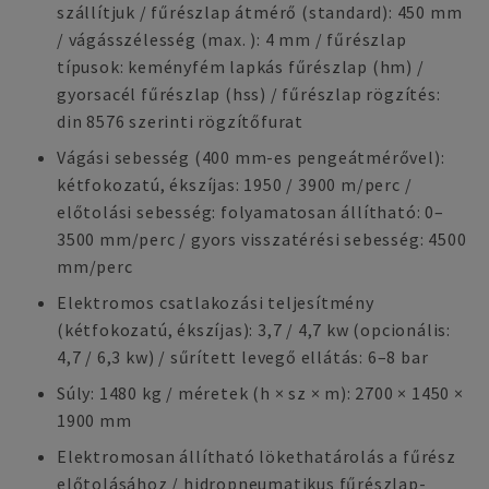
szállítjuk / fűrészlap átmérő (standard): 450 mm
/ vágásszélesség (max. ): 4 mm / fűrészlap
típusok: keményfém lapkás fűrészlap (hm) /
gyorsacél fűrészlap (hss) / fűrészlap rögzítés:
din 8576 szerinti rögzítőfurat
Vágási sebesség (400 mm-es pengeátmérővel):
kétfokozatú, ékszíjas: 1950 / 3900 m/perc /
előtolási sebesség: folyamatosan állítható: 0–
3500 mm/perc / gyors visszatérési sebesség: 4500
mm/perc
Elektromos csatlakozási teljesítmény
(kétfokozatú, ékszíjas): 3,7 / 4,7 kw (opcionális:
4,7 / 6,3 kw) / sűrített levegő ellátás: 6–8 bar
Súly: 1480 kg / méretek (h × sz × m): 2700 × 1450 ×
1900 mm
Elektromosan állítható lökethatárolás a fűrész
előtolásához / hidropneumatikus fűrészlap-