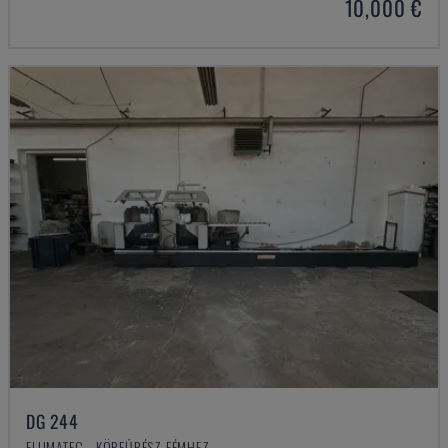
10,000 €
DG 244
ELUMATEC - KÖRFŰRÉSZ FÉMHEZ