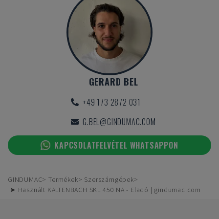
GERARD BEL
+49 173 2872 031
G.BEL@GINDUMAC.COM
KAPCSOLATFELVÉTEL WHATSAPPON
GINDUMAC
Termékek
Szerszámgépek
➤ Használt KALTENBACH SKL 450 NA - Eladó | gindumac.com