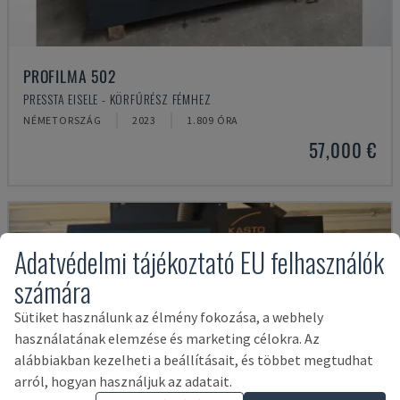
PROFILMA 502
PRESSTA EISELE - KÖRFŰRÉSZ FÉMHEZ
NÉMETORSZÁG
2023
1.809 ÓRA
57,000 €
Adatvédelmi tájékoztató EU felhasználók
számára
Sütiket használunk az élmény fokozása, a webhely
használatának elemzése és marketing célokra. Az
alábbiakban kezelheti a beállításait, és többet megtudhat
arról, hogyan használjuk az adatait.