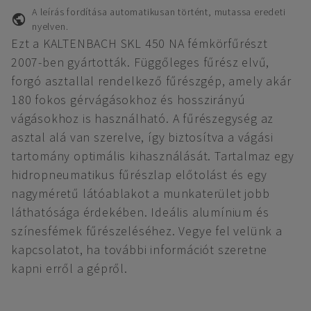
A leírás fordítása automatikusan történt, mutassa eredeti
nyelven.
Ezt a KALTENBACH SKL 450 NA fémkörfűrészt
2007-ben gyártották. Függőleges fűrész elvű,
forgó asztallal rendelkező fűrészgép, amely akár
180 fokos gérvágásokhoz és hosszirányú
vágásokhoz is használható. A fűrészegység az
asztal alá van szerelve, így biztosítva a vágási
tartomány optimális kihasználását. Tartalmaz egy
hidropneumatikus fűrészlap előtolást és egy
nagyméretű látóablakot a munkaterület jobb
láthatósága érdekében. Ideális alumínium és
színesfémek fűrészeléséhez. Vegye fel velünk a
kapcsolatot, ha további információt szeretne
kapni erről a gépről.