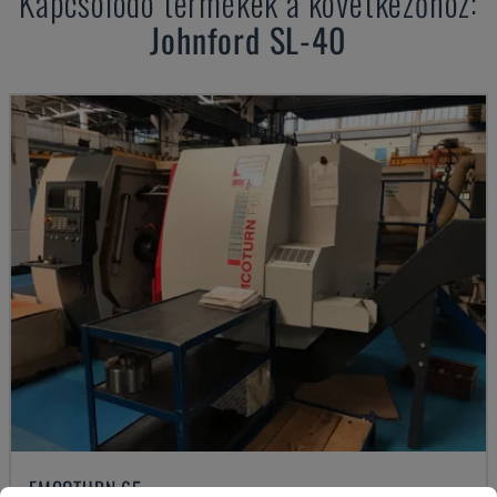
Kapcsolódó termékek a következőhöz:
Johnford
SL-40
EMCOTURN 65