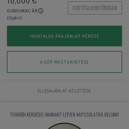
FIZETÉSI LEHETŐSÉGEK
GINDUMAC ÁR
(Gyári)
HIVATALOS ÁRAJÁNLAT KÉRÉSE
A GÉP MEGTEKINTÉSE
ELLENAJÁNLAT KÉSZÍTÉSE
TOVÁBBI KÉRDÉSEI VANNAK? LÉPJEN KAPCSOLATBA VELÜNK!