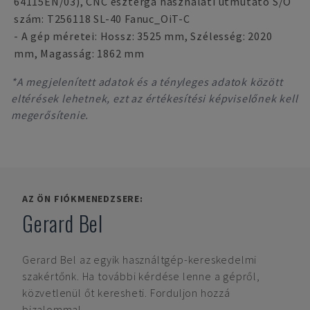
64115EN/03), CNC eszterga használati útmutató S/O
szám: T256118 SL-40 Fanuc_OiT-C
- A gép méretei: Hossz: 3525 mm, Szélesség: 2020
mm, Magasság: 1862 mm
*A megjelenített adatok és a tényleges adatok között
eltérések lehetnek, ezt az értékesítési képviselőnek kell
megerősítenie.
AZ ÖN FIÓKMENEDZSERE:
Gerard Bel
Gerard Bel
az egyik használtgép-kereskedelmi
szakértőnk. Ha további kérdése lenne a gépről,
közvetlenül őt keresheti. Forduljon hozzá
bizalommal.