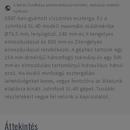
A leírás fordítása automatikusan történt, mutassa eredeti
nyelven.
2007-ben gyártott vízszintes eszterga. Ez a
Johnford SL-40 modell maximális rúdátmérője
Ø76,5 mm, lenyűgöző, 240 mm-es X-tengelyes
elmozdulással és 600 mm-es Z-tengelyes
elmozdulással rendelkezik. A géphez tartozik egy
254 mm átmérőjű háromfogó tokmány és egy 500
mm-es elmozdulási tartományú hidraulikus hátsó
orsó. Ha kiváló minőségű esztergálási
lehetőségeket keres, vegye fontolóra az általunk
eladásra kínált Johnford SL-40 gépet. További
részletekért vegye fel velünk a kapcsolatot.
Áttekintés