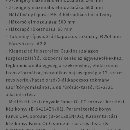
- X-tengely maximális elmozdulása: 240 mm
- Z-tengely maximális elmozdulása: 600 mm
- Hátállvány típusa: MK-4 hidraulikus hátállvány
- Hátorsó elmozdulása: 500 mm
- Hátcsapó lökethossz: 60 mm
- Tokmány típusa: 3-állkapocsos tokmány, Ø254 mm
- Főorsó orra: A2-8
- Kiegészítő felszerelés: Csuklós szalagos
forgácsszállító, központi kenés az ágyvezetékekhez,
légkondicionáló egység a szekrényhez, elektromos
transzformátor, hidraulikus hajtásegység a 12-szeres
revolverfej/hátsó orsó/3-állkapocsos tokmány
szorítónyomásához, 2 db fúrórúd-tartó, RS-232C
adatinterfész
- Mellékelt kézikönyvek: Fanuc Oi-TC sorozat kezelési
kézikönyv (B-64114EN/01), Paraméterkézikönyv
Fanuc Oi-C sorozat (B-64120EN/02), Karbantartási
kézikönyv Fanuc Oi-C sorozat riasztási lista (B-