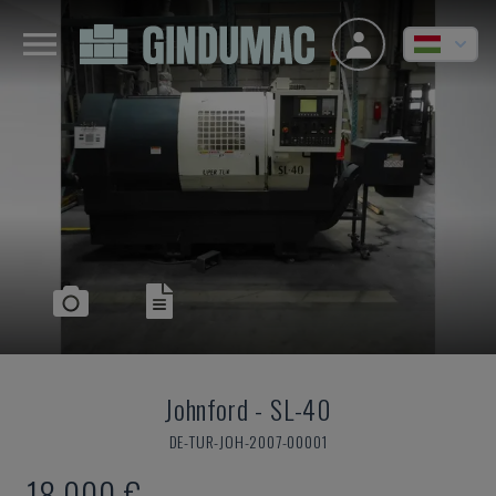
Johnford
-
SL-40
DE-TUR-JOH-2007-00001
18,000 €