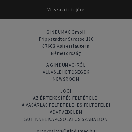
Vissza a tetejére
GINDUMAC GmbH
Trippstadter Strasse 110
67663 Kaiserslautern
Németország
A GINDUMAC-RÓL
ÁLLÁSLEHETŐSÉGEK
NEWSROOM
JOGI
AZ ÉRTÉKESÍTÉS FELTÉTELEI
A VÁSÁRLÁS FELTÉTELEI ÉS FELTÉTELEI
ADATVÉDELEM
SÜTIKKEL KAPCSOLATOS SZABÁLYOK
ertekesites@gindumac.hu