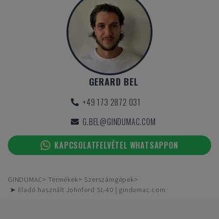
GERARD BEL
+49 173 2872 031
G.BEL@GINDUMAC.COM
KAPCSOLATFELVÉTEL WHATSAPPON
GINDUMAC
Termékek
Szerszámgépek
➤ Eladó használt Johnford SL-40 | gindumac.com