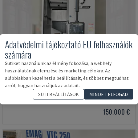
Adatvédelmi tájékoztató EU felhasználók
számára
Sütiket használunk az élmény fokozása, a webhely
használatának elemzése és marketing célokra. Az
alábbiakban kezelheti a beállításait, és többet megtudhat
arról, hogyan használjuk az adatait.
PUMA V8300MR
DN SOLUTIONS - FÜGGŐLEGES ESZTERGAGÉP
SÜTI BEÁLLÍTÁSOK
MINDET ELFOGAD
NÉMETORSZÁG
2023
150,000 €