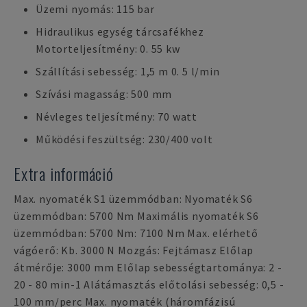
Üzemi nyomás: 115 bar
Hidraulikus egység tárcsafékhez
Motorteljesítmény: 0. 55 kw
Szállítási sebesség: 1,5 m 0. 5 l/min
Szívási magasság: 500 mm
Névleges teljesítmény: 70 watt
Működési feszültség: 230/400 volt
Extra információ
Max. nyomaték S1 üzemmódban: Nyomaték S6
üzemmódban: 5700 Nm Maximális nyomaték S6
üzemmódban: 5700 Nm: 7100 Nm Max. elérhető
vágóerő: Kb. 3000 N Mozgás: Fejtámasz Előlap
átmérője: 3000 mm Előlap sebességtartománya: 2 -
20 - 80 min-1 Alátámasztás előtolási sebesség: 0,5 -
100 mm/perc Max. nyomaték (háromfázisú