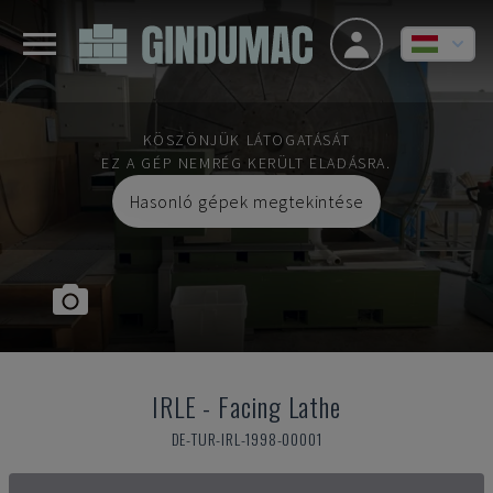
KÖSZÖNJÜK LÁTOGATÁSÁT
EZ A GÉP NEMRÉG KERÜLT ELADÁSRA.
Hasonló gépek megtekintése
IRLE
-
Facing Lathe
DE-TUR-IRL-1998-00001