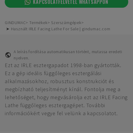
KAPCSOLATFELVÉTEL WHATSAPPON
GINDUMAC
Termékek
Szerszámgépek
➤ Használt IRLE Facing Lathe For Sale | gindumac.com
A leírás fordítása automatikusan történt, mutassa eredeti
nyelven.
Ezt az IRLE esztergapadot 1998-ban gyártották.
Ez a gép ideális függőleges esztergálási
alkalmazásokhoz, robusztus konstrukciót és
megbízható teljesítményt kínál. Fontolja meg a
lehetőséget, hogy megvásárolja ezt az IRLE Facing
Lathe függőleges esztergagépet. További
információkért vegye fel velünk a kapcsolatot.