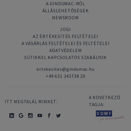
A GINDUMAC-RÓL
ÁLLÁSLEHETŐSÉGEK
NEWSROOM
JOGI
AZ ÉRTÉKESÍTÉS FELTÉTELEI
A VÁSÁRLÁS FELTÉTELEI ÉS FELTÉTELEI
ADATVÉDELEM
SÜTIKKEL KAPCSOLATOS SZABÁLYOK
ertekesites@gindumac.hu
+49 631 343738 20
A KÖVETKEZŐ
ITT MEGTALÁL MINKET:
TAGJA: