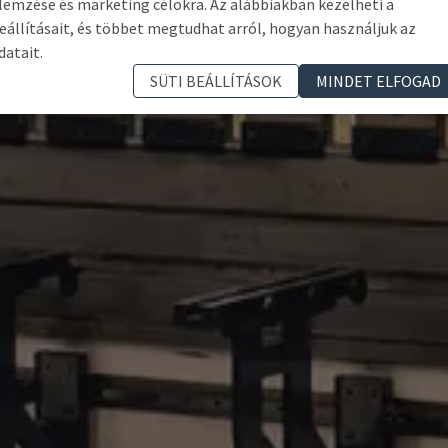
lemzése és marketing célokra. Az alábbiakban kezelheti a
eállításait, és többet megtudhat arról, hogyan használjuk az
datait.
SÜTI BEÁLLÍTÁSOK
MINDET ELFOGAD