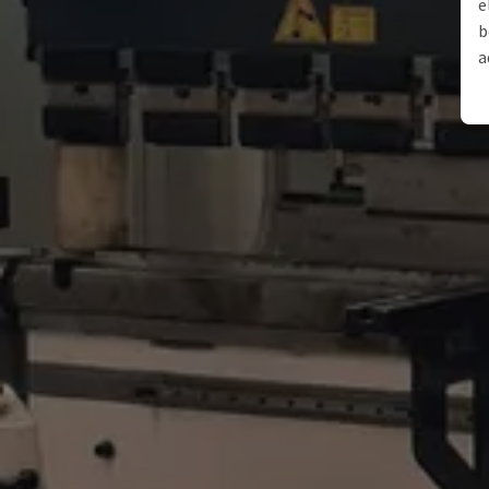
e
b
a