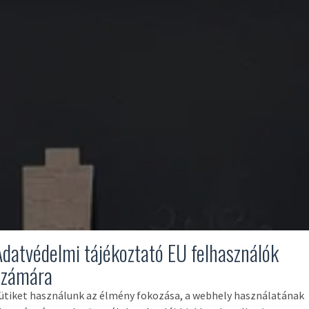
Adatvédelmi tájékoztató EU felhasználók
számára
ütiket használunk az élmény fokozása, a webhely használatának