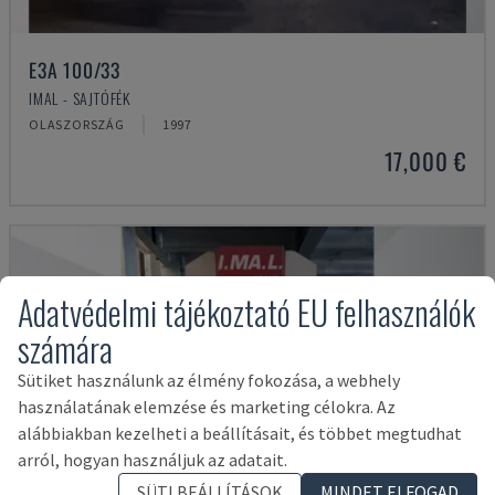
E3A 100/33
IMAL - SAJTÓFÉK
OLASZORSZÁG
1997
17,000 €
Adatvédelmi tájékoztató EU felhasználók
számára
Sütiket használunk az élmény fokozása, a webhely
használatának elemzése és marketing célokra. Az
alábbiakban kezelheti a beállításait, és többet megtudhat
arról, hogyan használjuk az adatait.
SÜTI BEÁLLÍTÁSOK
MINDET ELFOGAD