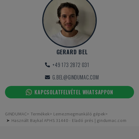
GERARD BEL
+49 173 2872 031
G.BEL@GINDUMAC.COM
KAPCSOLATFELVÉTEL WHATSAPPON
GINDUMAC
Termékek
Lemezmegmunkáló gépek
➤ Használt Baykal APHS 31440 - Eladó prés | gindumac.com