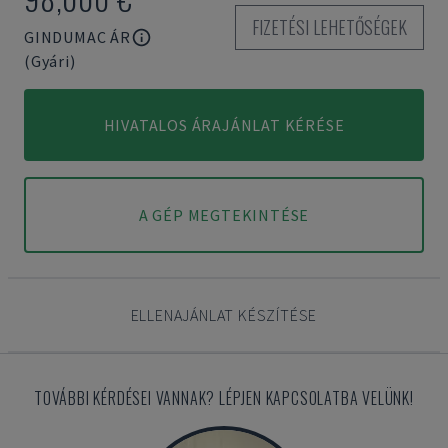
FIZETÉSI LEHETŐSÉGEK
GINDUMAC ÁR
(Gyári)
HIVATALOS ÁRAJÁNLAT KÉRÉSE
A GÉP MEGTEKINTÉSE
ELLENAJÁNLAT KÉSZÍTÉSE
TOVÁBBI KÉRDÉSEI VANNAK? LÉPJEN KAPCSOLATBA VELÜNK!