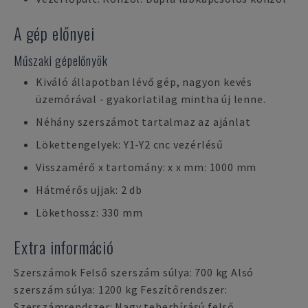
A gép előnyei
Műszaki gépelőnyök
Kiváló állapotban lévő gép, nagyon kevés
üzemórával - gyakorlatilag mintha új lenne.
Néhány szerszámot tartalmaz az ajánlat
Lökettengelyek: Y1-Y2 cnc vezérlésű
Visszamérő x tartomány: x x mm: 1000 mm
Hátmérős ujjak: 2 db
Lökethossz: 330 mm
Extra információ
Szerszámok Felső szerszám súlya: 700 kg Alsó
szerszám súlya: 1200 kg Feszítőrendszer:
Szerszámrendszer: Nagy teherbírású felső