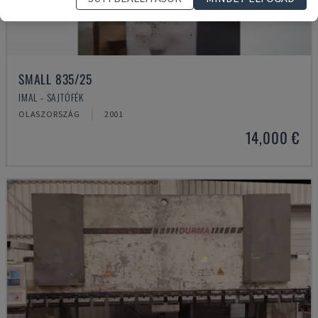
SMALL 835/25
IMAL - SAJTÓFÉK
OLASZORSZÁG
2001
14,000 €