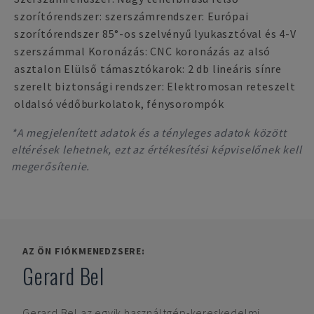
szorítórendszer: szerszámrendszer: Európai
szorítórendszer 85°-os szelvényű lyukasztóval és 4-V
szerszámmal Koronázás: CNC koronázás az alsó
asztalon Elülső támasztókarok: 2 db lineáris sínre
szerelt biztonsági rendszer: Elektromosan reteszelt
oldalsó védőburkolatok, fénysorompók
*A megjelenített adatok és a tényleges adatok között
eltérések lehetnek, ezt az értékesítési képviselőnek kell
megerősítenie.
AZ ÖN FIÓKMENEDZSERE:
Gerard Bel
Gerard Bel
az egyik használtgép-kereskedelmi