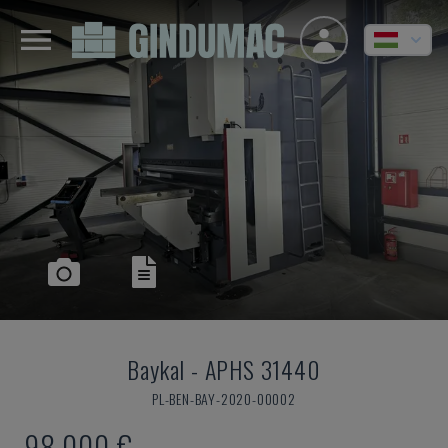
Baykal
-
APHS 31440
PL-BEN-BAY-2020-00002
98,000 €