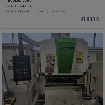
TRUMPF - SAJTÓFÉK
LENGYELORSZÁG
2008
1.932 ÓRA
47,000 €