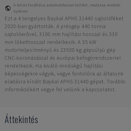
A leírás fordítása automatikusan történt, mutassa eredeti
nyelven.
Ezt a 4 tengelyes Baykal APHS 31440 sajtolóféket
2020-ban gyártották. A présgép 440 tonna
sajtolóerővel, 3100 mm hajlítási hosszal és 330
mm lökethosszal rendelkezik. A 35 kW
motorteljesítményű és 23500 kg gépsúlyú gép
CNC-koronázással és európai befogórendszerrel
rendelkezik. Ha kiváló minőségű hajlítási
képességekre vágyik, vegye fontolóra az általunk
eladásra kínált Baykal APHS 31440 gépet. További
információkért vegye fel velünk a kapcsolatot.
Áttekintés