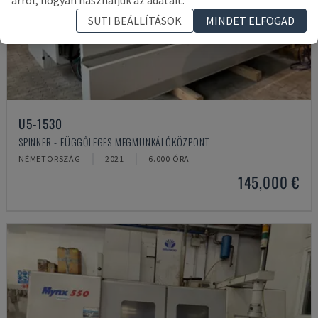
SÜTI BEÁLLÍTÁSOK
MINDET ELFOGAD
U5-1530
SPINNER - FÜGGŐLEGES MEGMUNKÁLÓKÖZPONT
NÉMETORSZÁG
2021
6.000 ÓRA
145,000 €