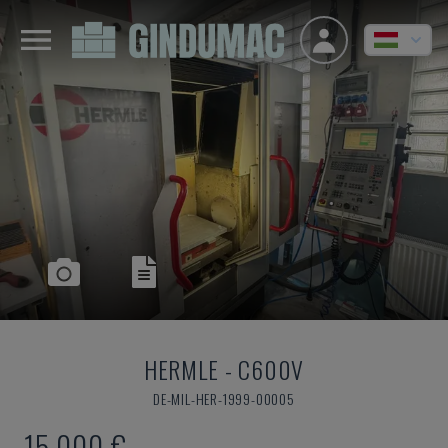
HERMLE
-
C600V
DE-MIL-HER-1999-00005
15,000 €