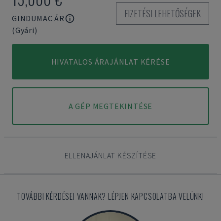
FIZETÉSI LEHETŐSÉGEK
GINDUMAC ÁR
(Gyári)
HIVATALOS ÁRAJÁNLAT KÉRÉSE
A GÉP MEGTEKINTÉSE
ELLENAJÁNLAT KÉSZÍTÉSE
TOVÁBBI KÉRDÉSEI VANNAK? LÉPJEN KAPCSOLATBA VELÜNK!