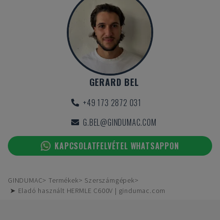
GERARD BEL
+49 173 2872 031
G.BEL@GINDUMAC.COM
KAPCSOLATFELVÉTEL WHATSAPPON
GINDUMAC
Termékek
Szerszámgépek
➤ Eladó használt HERMLE C600V | gindumac.com