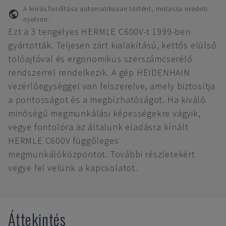
A leírás fordítása automatikusan történt, mutassa eredeti
nyelven.
Ezt a 3 tengelyes HERMLE C600V-t 1999-ben
gyártották. Teljesen zárt kialakítású, kettős elülső
tolóajtóval és ergonomikus szerszámcserélő
rendszerrel rendelkezik. A gép HEIDENHAIN
vezérlőegységgel van felszerelve, amely biztosítja
a pontosságot és a megbízhatóságot. Ha kiváló
minőségű megmunkálási képességekre vágyik,
vegye fontolóra az általunk eladásra kínált
HERMLE C600V függőleges
megmunkálóközpontot. További részletekért
vegye fel velünk a kapcsolatot.
Áttekintés