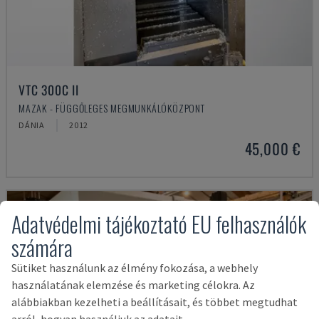
VTC 300C II
MAZAK - FÜGGŐLEGES MEGMUNKÁLÓKÖZPONT
DÁNIA
2012
45,000 €
Adatvédelmi tájékoztató EU felhasználók
számára
Sütiket használunk az élmény fokozása, a webhely
használatának elemzése és marketing célokra. Az
alábbiakban kezelheti a beállításait, és többet megtudhat
arról, hogyan használjuk az adatait.