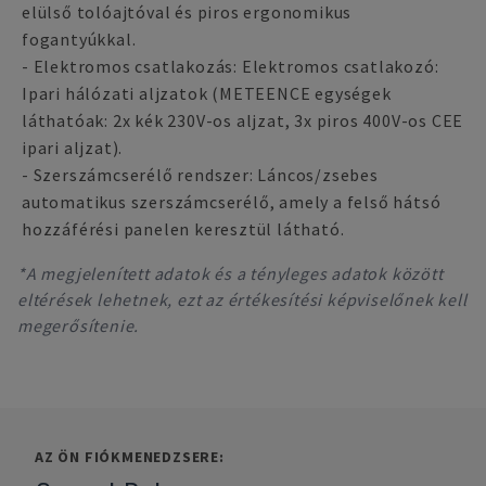
elülső tolóajtóval és piros ergonomikus
fogantyúkkal.
- Elektromos csatlakozás: Elektromos csatlakozó:
Ipari hálózati aljzatok (METEENCE egységek
láthatóak: 2x kék 230V-os aljzat, 3x piros 400V-os CEE
ipari aljzat).
- Szerszámcserélő rendszer: Láncos/zsebes
automatikus szerszámcserélő, amely a felső hátsó
hozzáférési panelen keresztül látható.
*A megjelenített adatok és a tényleges adatok között
eltérések lehetnek, ezt az értékesítési képviselőnek kell
megerősítenie.
AZ ÖN FIÓKMENEDZSERE: