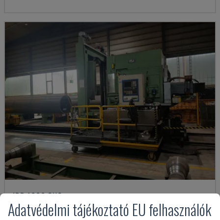
IRD 1600 CNC
Adatvédelmi tájékoztató EU felhasználók
IRLE - VÍZSZINTES MEGMUNKÁLÓKÖZPONT