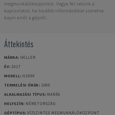
megmunkálóközpontot. Vegye fel velünk a
kapcsolatot, ha további információkat szeretne
kapni erről a gépről.
Áttekintés
MÁRKA
:
HELLER
ÉV
:
2017
MODELL
:
H2000
TERMELÉSI ÓRÁK
:
1000
ALKALMAZÁSI TÍPUS
:
MARÁS
HELYSZÍN
:
NÉMETORSZÁG
GÉPTÍPUS
:
VÍZSZINTES MEGMUNKÁLÓKÖZPONT