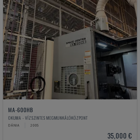
MA-600HB
OKUMA - VÍZSZINTES MEGMUNKÁLÓKÖZPONT
DÁNIA
2005
35,000 €