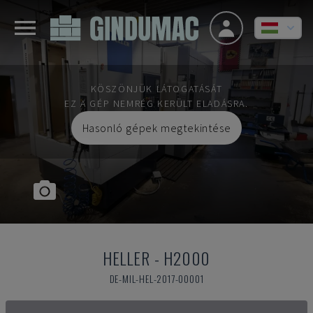
KÖSZÖNJÜK LÁTOGATÁSÁT
EZ A GÉP NEMRÉG KERÜLT ELADÁSRA.
Hasonló gépek megtekintése
HELLER
-
H2000
DE-MIL-HEL-2017-00001