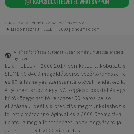
KAPCSOLATFELVÉTEL WHATSAPPON
GINDUMAC
Termékek
Szerszámgépek
➤ Eladó használt HELLER H2000 | gindumac.com
A leírás fordítása automatikusan történt, mutassa eredeti
nyelven.
Ez a HELLER H2000 2017-ben készült. Robusztus
SIEMENS 840D megoldássoros vezérlőrendszerrel
és 80 álláshelyes szerszámtárolóval rendelkezik.
A géphez tartozik egy NC forgácsolóasztal és egy
hűtőközeg-tisztító rendszer 50 baros belső
ellátással. Ideális a precíziós megmunkáláshoz a
fejlett orsótechnológiával és a 3000 üzemórával.
Fontolja meg a lehetőséget, hogy megvásárolja
ezt a HELLER H2000 vízszintes