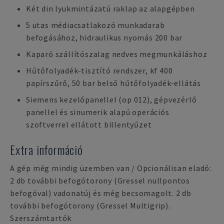
Két din lyukmintázatú raklap az alapgépben
5 utas médiacsatlakozó munkadarab
befogásához, hidraulikus nyomás 200 bar
Kaparó szállítószalag nedves megmunkáláshoz
Hűtőfolyadék-tisztító rendszer, kf 400
papírszűrő, 50 bar belső hűtőfolyadék-ellátás
Siemens kezelőpanellel (op 012), gépvezérlő
panellel és sinumerik alapú operációs
szoftverrel ellátott billentyűzet
Extra információ
A gép még mindig üzemben van / Opcionálisan eladó:
2 db további befogótorony (Gressel nullpontos
befogóval) vadonatúj és még becsomagolt. 2 db
további befogótorony (Gressel Multigrip).
Szerszámtartók