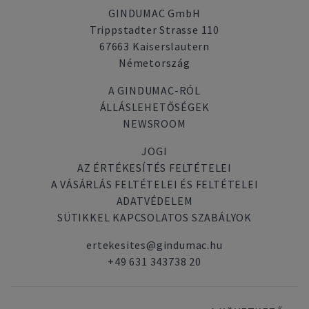
GINDUMAC GmbH
Trippstadter Strasse 110
67663 Kaiserslautern
Németország
A GINDUMAC-RÓL
ÁLLÁSLEHETŐSÉGEK
NEWSROOM
JOGI
AZ ÉRTÉKESÍTÉS FELTÉTELEI
A VÁSÁRLÁS FELTÉTELEI ÉS FELTÉTELEI
ADATVÉDELEM
SÜTIKKEL KAPCSOLATOS SZABÁLYOK
ertekesites@gindumac.hu
+49 631 343738 20