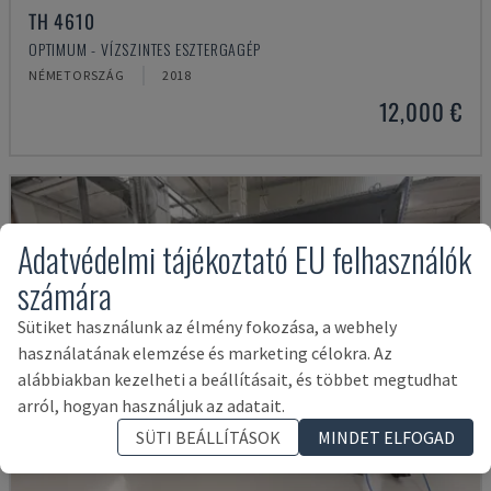
TH 4610
OPTIMUM - VÍZSZINTES ESZTERGAGÉP
NÉMETORSZÁG
2018
12,000 €
Adatvédelmi tájékoztató EU felhasználók
számára
Sütiket használunk az élmény fokozása, a webhely
használatának elemzése és marketing célokra. Az
alábbiakban kezelheti a beállításait, és többet megtudhat
arról, hogyan használjuk az adatait.
SÜTI BEÁLLÍTÁSOK
MINDET ELFOGAD