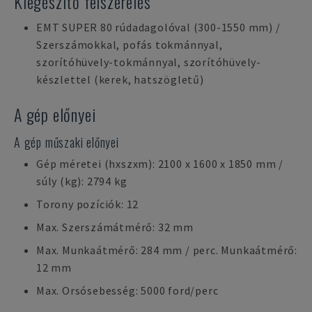
Kiegészítő felszerelés
EMT SUPER 80 rúdadagolóval (300-1550 mm) /
Szerszámokkal, pofás tokmánnyal,
szorítóhüvely-tokmánnyal, szorítóhüvely-
készlettel (kerek, hatszögletű)
A gép előnyei
A gép műszaki előnyei
Gép méretei (hxszxm): 2100 x 1600 x 1850 mm /
súly (kg): 2794 kg
Torony pozíciók: 12
Max. Szerszámátmérő: 32 mm
Max. Munkaátmérő: 284 mm / perc. Munkaátmérő:
12 mm
Max. Orsósebesség: 5000 ford/perc