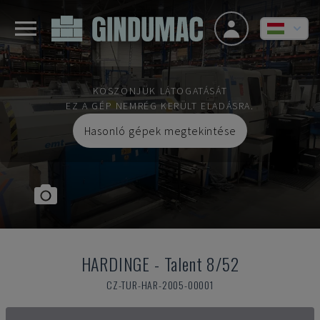
KÖSZÖNJÜK LÁTOGATÁSÁT
EZ A GÉP NEMRÉG KERÜLT ELADÁSRA.
Hasonló gépek megtekintése
HARDINGE
-
Talent 8/52
CZ-TUR-HAR-2005-00001