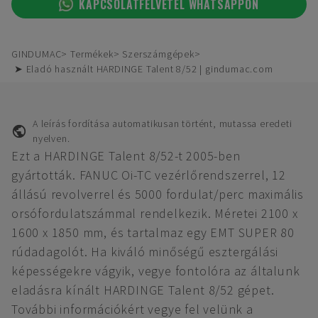
KAPCSOLATFELVÉTEL WHATSAPPON
GINDUMAC
Termékek
Szerszámgépek
➤ Eladó használt HARDINGE Talent 8/52 | gindumac.com
A leírás fordítása automatikusan történt, mutassa eredeti
nyelven.
Ezt a HARDINGE Talent 8/52-t 2005-ben
gyártották. FANUC Oi-TC vezérlőrendszerrel, 12
állású revolverrel és 5000 fordulat/perc maximális
orsófordulatszámmal rendelkezik. Méretei 2100 x
1600 x 1850 mm, és tartalmaz egy EMT SUPER 80
rúdadagolót. Ha kiváló minőségű esztergálási
képességekre vágyik, vegye fontolóra az általunk
eladásra kínált HARDINGE Talent 8/52 gépet.
További információkért vegye fel velünk a