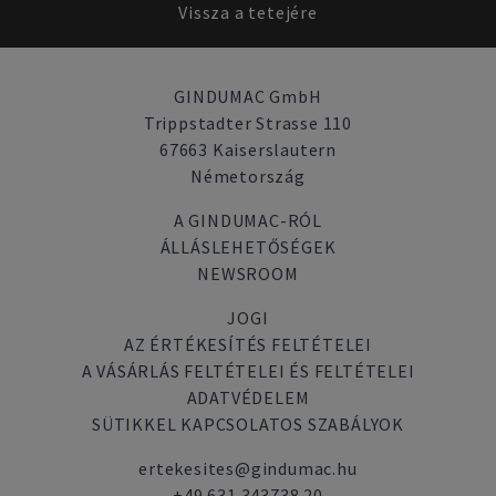
Vissza a tetejére
GINDUMAC GmbH
Trippstadter Strasse 110
67663 Kaiserslautern
Németország
A GINDUMAC-RÓL
ÁLLÁSLEHETŐSÉGEK
NEWSROOM
JOGI
AZ ÉRTÉKESÍTÉS FELTÉTELEI
A VÁSÁRLÁS FELTÉTELEI ÉS FELTÉTELEI
ADATVÉDELEM
SÜTIKKEL KAPCSOLATOS SZABÁLYOK
ertekesites@gindumac.hu
+49 631 343738 20