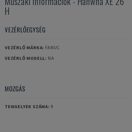
Műszaki információk
-
Hanwha
XE 26
H
VEZÉRLŐEGYSÉG
VEZÉRLŐ MÁRKA
:
FANUC
VEZÉRLŐ MODELL
:
NA
MOZGÁS
TENGELYEK SZÁMA
:
9