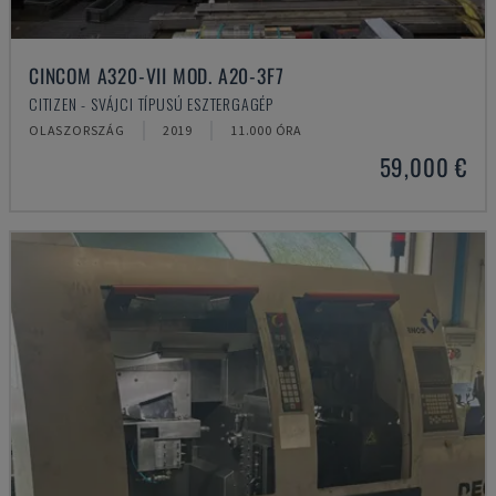
CINCOM A320-VII MOD. A20-3F7
CITIZEN - SVÁJCI TÍPUSÚ ESZTERGAGÉP
OLASZORSZÁG
2019
11.000 ÓRA
59,000 €