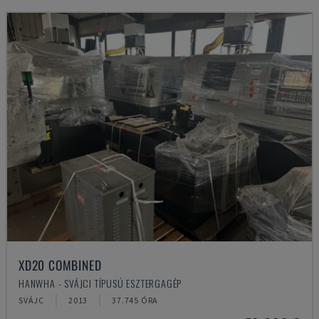
XD20 COMBINED
HANWHA - SVÁJCI TÍPUSÚ ESZTERGAGÉP
SVÁJC
2013
37.745 ÓRA