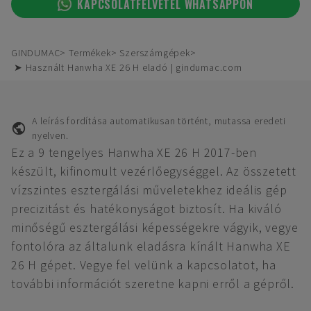
KAPCSOLATFELVÉTEL WHATSAPPON
GINDUMAC
Termékek
Szerszámgépek
➤ Használt Hanwha XE 26 H eladó | gindumac.com
A leírás fordítása automatikusan történt, mutassa eredeti
nyelven.
Ez a 9 tengelyes Hanwha XE 26 H 2017-ben
készült, kifinomult vezérlőegységgel. Az összetett
vízszintes esztergálási műveletekhez ideális gép
precizitást és hatékonyságot biztosít. Ha kiváló
minőségű esztergálási képességekre vágyik, vegye
fontolóra az általunk eladásra kínált Hanwha XE
26 H gépet. Vegye fel velünk a kapcsolatot, ha
további információt szeretne kapni erről a gépről.