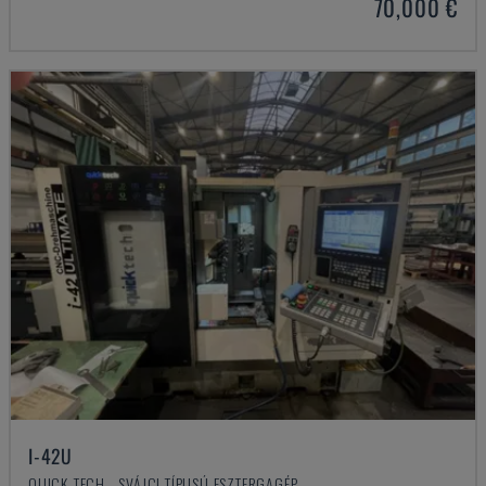
70,000 €
I-42U
QUICK-TECH - SVÁJCI TÍPUSÚ ESZTERGAGÉP