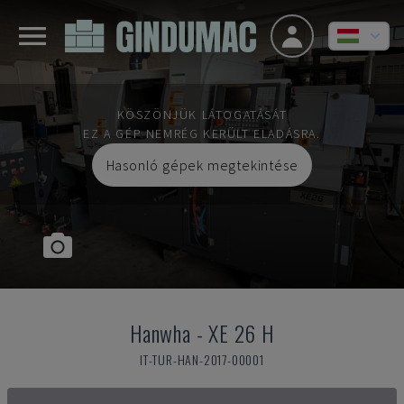
KÖSZÖNJÜK LÁTOGATÁSÁT
EZ A GÉP NEMRÉG KERÜLT ELADÁSRA.
Hasonló gépek megtekintése
Hanwha
-
XE 26 H
IT-TUR-HAN-2017-00001