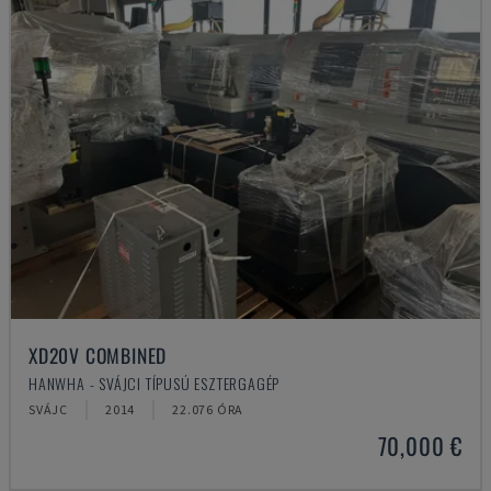
XD20V COMBINED
HANWHA - SVÁJCI TÍPUSÚ ESZTERGAGÉP
SVÁJC
2014
22.076 ÓRA
70,000 €