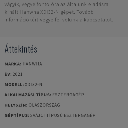
vágyik, vegye fontolóra az általunk eladásra
kínált Hanwha XDI32-N gépet. További
információkért vegye fel velünk a kapcsolatot.
Áttekintés
MÁRKA
:
HANWHA
ÉV
:
2021
MODELL
:
XDI32-N
ALKALMAZÁSI TÍPUS
:
ESZTERGAGÉP
HELYSZÍN
:
OLASZORSZÁG
GÉPTÍPUS
:
SVÁJCI TÍPUSÚ ESZTERGAGÉP