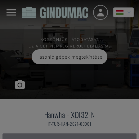
KÖSZÖNJÜK LÁTOGATÁSÁT
EZ A GÉP NEMRÉG KERÜLT ELADÁSRA.
Hasonló gépek megtekintése
Hanwha
-
XDI32-N
IT-TUR-HAN-2021-00001