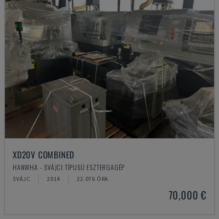
XD20V COMBINED
HANWHA - SVÁJCI TÍPUSÚ ESZTERGAGÉP
SVÁJC
2014
22.076 ÓRA
70,000 €