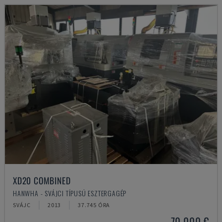
XD20 COMBINED
HANWHA - SVÁJCI TÍPUSÚ ESZTERGAGÉP
SVÁJC
2013
37.745 ÓRA
70,000 €