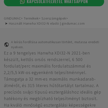
KAPCSOLATFELVÉTEL WHATSAPPON
GINDUMAC
Termékek
Szerszámgépek
➤ Használt Hanwha XDI32-N eladó | gindumac.com
A leírás fordítása automatikusan történt, mutassa eredeti
nyelven.
Ez a 9 tengelyes Hanwha XDI32-N 2021-ben
készült, kettős orsós rendszerrel, 6 500
fordulat/perc maximális fordulatszámmal és
2,2/5,5 kW-os egyenkénti teljesítménnyel.
Támogatja a 32 mm-es maximális munkadarab-
átmérőt, és 315 literes hűtőtartályt tartalmaz. A
precíziós svájci típusú esztergáláshoz ideális gép
hatékony és megbízható teljesítményt biztosít.
Ha kiváló minőségű esztergálási képességekre