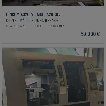
CINCOM A320-VII MOD. A20-3F7
CITIZEN - SVÁJCI TÍPUSÚ ESZTERGAGÉP
OLASZORSZÁG
2019
11.000 ÓRA
59,000 €