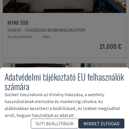
MYNX 550
DAEWOO - FÜGGŐLEGES MEGMUNKÁLÓKÖZPONT
OLASZORSZÁG
2003
21,000 €
Adatvédelmi tájékoztató EU felhasználók
számára
Sütiket használunk az élmény fokozása, a webhely
használatának elemzése és marketing célokra. Az
alábbiakban kezelheti a beállításait, és többet megtudhat
arról, hogyan használjuk az adatait.
SÜTI BEÁLLÍTÁSOK
MINDET ELFOGAD