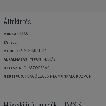
Áttekintés
MÁRKA
:
HAAS
ÉV
:
2007
MODELL
:
S MINIMILL HE
ALKALMAZÁSI TÍPUS
:
MARÁS
HELYSZÍN
:
OLASZORSZÁG
GÉPTÍPUS
:
FÜGGŐLEGES MEGMUNKÁLÓKÖZPONT
Műszaki információk
-
HAAS
S