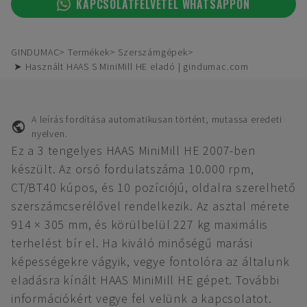
KAPCSOLATFELVÉTEL WHATSAPPON
GINDUMAC
Termékek
Szerszámgépek
➤ Használt HAAS S MiniMill HE eladó | gindumac.com
A leírás fordítása automatikusan történt, mutassa eredeti
nyelven.
Ez a 3 tengelyes HAAS MiniMill HE 2007-ben
készült. Az orsó fordulatszáma 10.000 rpm,
CT/BT40 kúpos, és 10 pozíciójú, oldalra szerelhető
szerszámcserélővel rendelkezik. Az asztal mérete
914 × 305 mm, és körülbelül 227 kg maximális
terhelést bír el. Ha kiváló minőségű marási
képességekre vágyik, vegye fontolóra az általunk
eladásra kínált HAAS MiniMill HE gépet. További
információkért vegye fel velünk a kapcsolatot.