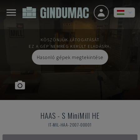
KÖSZÖNJÜK LÁTOGATÁSÁT
EZ A GÉP NEMRÉG KERÜLT ELADÁSRA.
Hasonló gépek megtekintése
HAAS
-
S MiniMill HE
IT-MIL-HAA-2007-00001