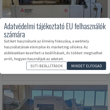
Adatvédelmi tájékoztató EU felhasználók
számára
Sütiket használunk az élmény fokozása, a webhely
használatának elemzése és marketing célokra. Az
MV2400R
alábbiakban kezelheti a beállításait, és többet megtudhat
MITSUBISHI - HUZALOS SZIKRAFORGÁCSOLÓ GÉP
arról, hogyan használjuk az adatait.
LENGYELORSZÁG
2017
4.000 ÓRA
SÜTI BEÁLLÍTÁSOK
MINDET ELFOGAD
54,000 €