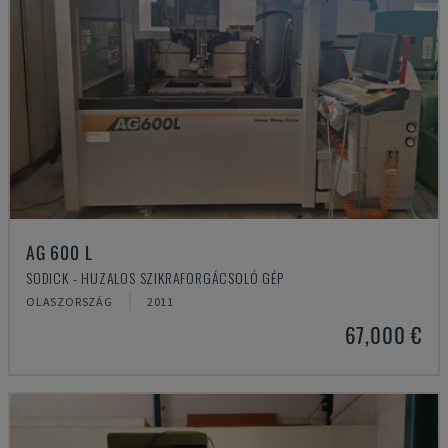
AG 600 L
SODICK - HUZALOS SZIKRAFORGÁCSOLÓ GÉP
OLASZORSZÁG
2011
67,000 €