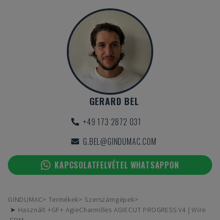
GERARD BEL
+49 173 2872 031
G.BEL@GINDUMAC.COM
KAPCSOLATFELVÉTEL WHATSAPPON
GINDUMAC
Termékek
Szerszámgépek
➤ Használt +GF+ AgieCharmilles AGIECUT PROGRESS V4 | Wire