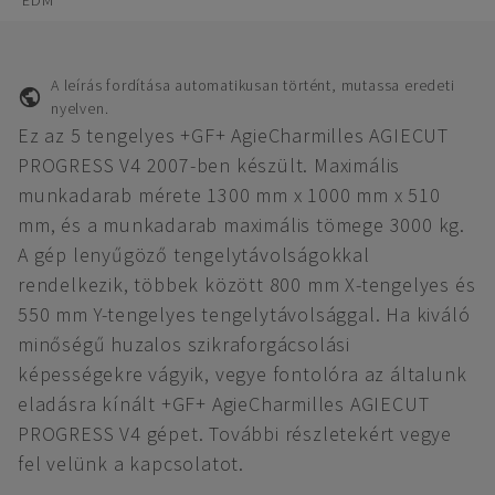
EDM
A leírás fordítása automatikusan történt, mutassa eredeti
nyelven.
Ez az 5 tengelyes +GF+ AgieCharmilles AGIECUT
PROGRESS V4 2007-ben készült. Maximális
munkadarab mérete 1300 mm x 1000 mm x 510
mm, és a munkadarab maximális tömege 3000 kg.
A gép lenyűgöző tengelytávolságokkal
rendelkezik, többek között 800 mm X-tengelyes és
550 mm Y-tengelyes tengelytávolsággal. Ha kiváló
minőségű huzalos szikraforgácsolási
képességekre vágyik, vegye fontolóra az általunk
eladásra kínált +GF+ AgieCharmilles AGIECUT
PROGRESS V4 gépet. További részletekért vegye
fel velünk a kapcsolatot.