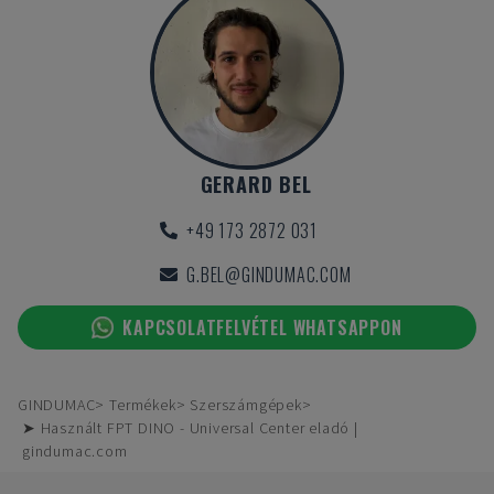
GERARD BEL
+49 173 2872 031
G.BEL@GINDUMAC.COM
KAPCSOLATFELVÉTEL WHATSAPPON
GINDUMAC
Termékek
Szerszámgépek
➤ Használt FPT DINO - Universal Center eladó |
gindumac.com