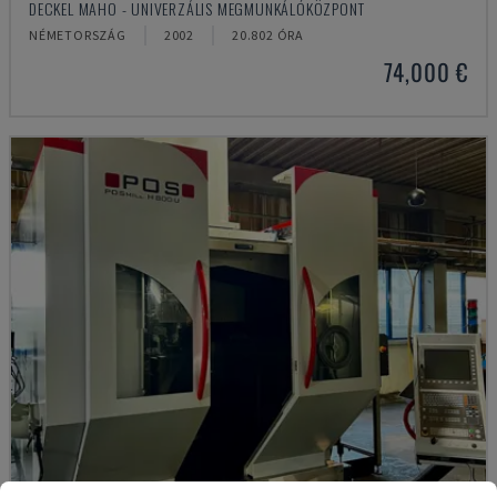
DECKEL MAHO - UNIVERZÁLIS MEGMUNKÁLÓKÖZPONT
NÉMETORSZÁG
2002
20.802 ÓRA
74,000 €