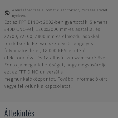
A leírás fordítása automatikusan történt, mutassa eredeti
nyelven.
Ezt az FPT DINO-t 2002-ben gyártották. Siemens
840D CNC-vel, 1200x3000 mm-es asztallal és
X2700, Y2200, Z800 mm-es elmozdulásokkal
rendelkezik. Fel van szerelve 5 tengelyes
folyamatos fejjel, 18 000 RPM-et elérő
elektroorsóval és 18 állású szerszámcserélővel.
Fontolja meg a lehetőséget, hogy megvásárolja
ezt az FPT DINO univerzális
megmunkálóközpontot. További információkért
vegye fel velünk a kapcsolatot.
Áttekintés