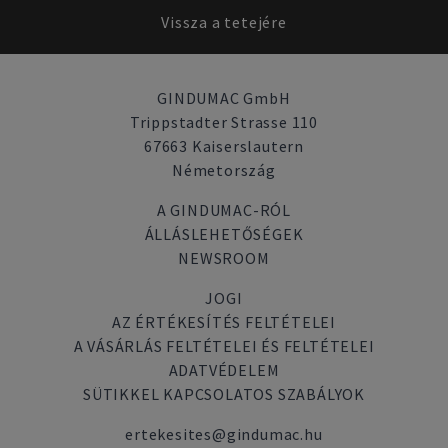
Vissza a tetejére
GINDUMAC GmbH
Trippstadter Strasse 110
67663 Kaiserslautern
Németország
A GINDUMAC-RÓL
ÁLLÁSLEHETŐSÉGEK
NEWSROOM
JOGI
AZ ÉRTÉKESÍTÉS FELTÉTELEI
A VÁSÁRLÁS FELTÉTELEI ÉS FELTÉTELEI
ADATVÉDELEM
SÜTIKKEL KAPCSOLATOS SZABÁLYOK
ertekesites@gindumac.hu