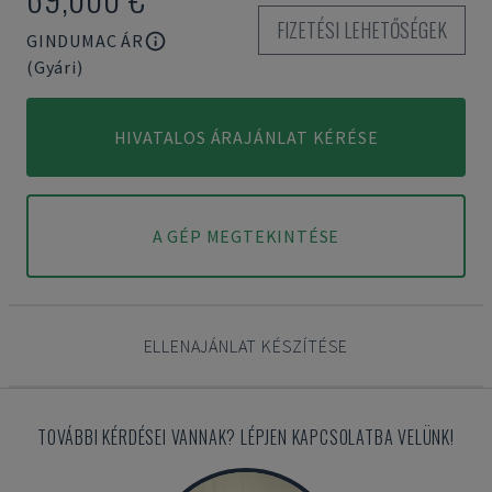
FIZETÉSI LEHETŐSÉGEK
GINDUMAC ÁR
(Gyári)
HIVATALOS ÁRAJÁNLAT KÉRÉSE
A GÉP MEGTEKINTÉSE
ELLENAJÁNLAT KÉSZÍTÉSE
TOVÁBBI KÉRDÉSEI VANNAK? LÉPJEN KAPCSOLATBA VELÜNK!