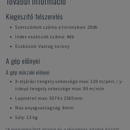
További információ
Kiegészítő felszerelés
Szerszámok száma a toronyban: 20db
Index eszközök száma: 4db
Eszközök: Vastag torony
A gép előnyei
A gép műszaki előnyei
X-eljárási tengely sebessége max: 120 m/perc / y-
irányú tengely sebessége max: 90 m/min
Lapméret max: 3074 x 1565mm
Max anyagvastagság: 8mm
Súly: 13 kg
*A megjelenített adatok és a tényleges adatok között