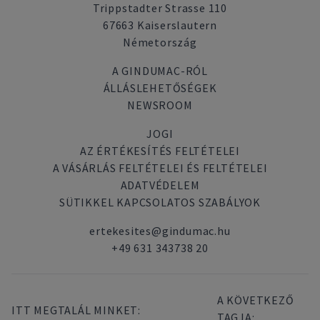
Trippstadter Strasse 110
67663 Kaiserslautern
Németország
A GINDUMAC-RÓL
ÁLLÁSLEHETŐSÉGEK
NEWSROOM
JOGI
AZ ÉRTÉKESÍTÉS FELTÉTELEI
A VÁSÁRLÁS FELTÉTELEI ÉS FELTÉTELEI
ADATVÉDELEM
SÜTIKKEL KAPCSOLATOS SZABÁLYOK
ertekesites@gindumac.hu
+49 631 343738 20
A KÖVETKEZŐ
ITT MEGTALÁL MINKET:
TAGJA: