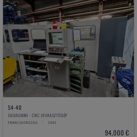
S4-40
SALVAGNINI - CNC LYUKASZTÓGÉP
FRANCIAORSZÁG
2001
94,000 €