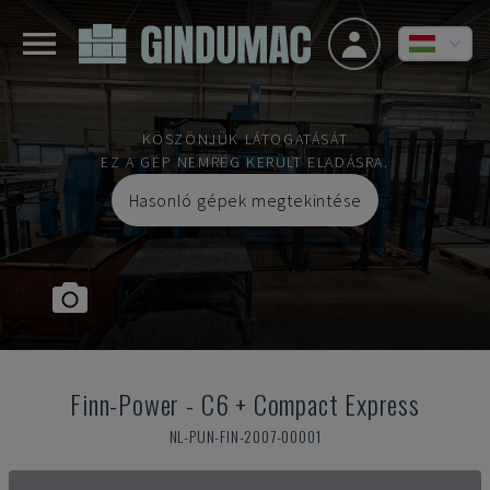
KÖSZÖNJÜK LÁTOGATÁSÁT
EZ A GÉP NEMRÉG KERÜLT ELADÁSRA.
Hasonló gépek megtekintése
Finn-Power
-
C6 + Compact Express
NL-PUN-FIN-2007-00001