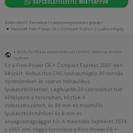
KAPCSOLATFELVÉTEL WHATSAPPON
GINDUMAC
Termékek
Lemezmegmunkáló gépek
➤ Használt Finn-Power C6 + Compact Express | Lyukasztógép
A leírás fordítása automatikusan történt, mutassa eredeti
nyelven.
Ez a Finn-Power C6 + Compact Express 2007-ben
készült. Robusztus CNC lyukasztógép 30 tonnás
nyomóerővel és szervo hidraulikus
lyukasztólökettel. Legfeljebb 20 szerszámot tud
elhelyezni a toronyban, köztük 4
indexszerszámot, és 89 mm-es maximális
lyukasztóátmérővel és 8 mm-es
anyagvastagsággal bír. A maximális lapméret 3074
x 1565 mm. Vegye fontolóra a Finn-Power C6 +