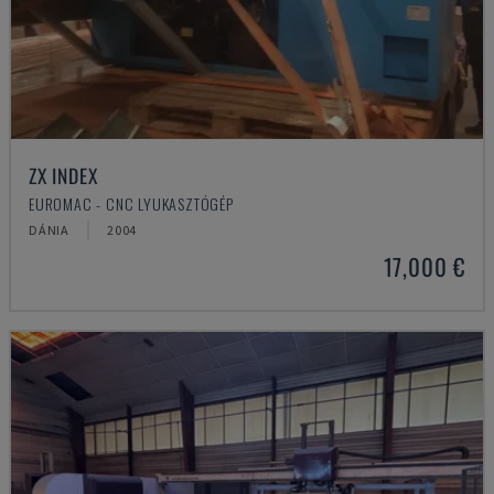
ZX INDEX
EUROMAC - CNC LYUKASZTÓGÉP
DÁNIA
2004
17,000 €