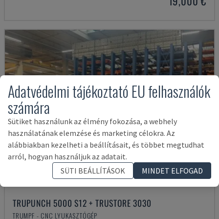
19,000 €
Adatvédelmi tájékoztató EU felhasználók
számára
Sütiket használunk az élmény fokozása, a webhely
használatának elemzése és marketing célokra. Az
alábbiakban kezelheti a beállításait, és többet megtudhat
arról, hogyan használjuk az adatait.
SÜTI BEÁLLÍTÁSOK
MINDET ELFOGAD
TRUPUNCH 5000 S12 + TRUSTORE 3030
TRUMPF - CNC LYUKASZTÓGÉP