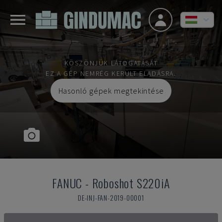
KÖSZÖNJÜK LÁTOGATÁSÁT
EZ A GÉP NEMRÉG KERÜLT ELADÁSRA.
Hasonló gépek megtekintése
FANUC
-
Roboshot S220iA
DE-INJ-FAN-2019-00001