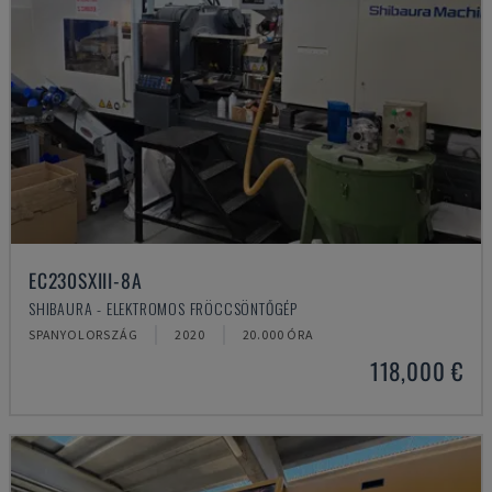
EC230SXIII-8A
SHIBAURA - ELEKTROMOS FRÖCCSÖNTŐGÉP
SPANYOLORSZÁG
2020
20.000 ÓRA
118,000 €