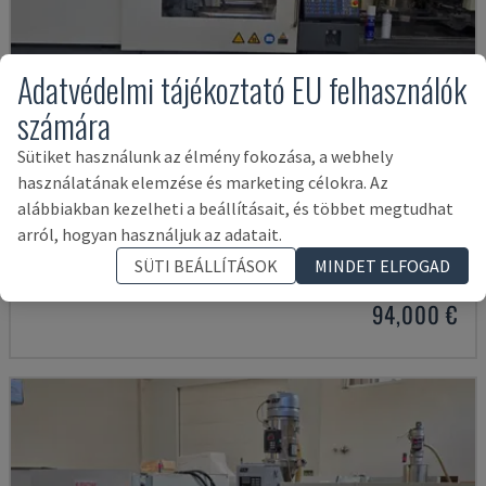
Adatvédelmi tájékoztató EU felhasználók
számára
Sütiket használunk az élmény fokozása, a webhely
használatának elemzése és marketing célokra. Az
alábbiakban kezelheti a beállításait, és többet megtudhat
EC130SXIII-4A
arról, hogyan használjuk az adatait.
SHIBAURA - ELEKTROMOS FRÖCCSÖNTŐGÉP
SÜTI BEÁLLÍTÁSOK
MINDET ELFOGAD
SPANYOLORSZÁG
2019
21.000 ÓRA
94,000 €