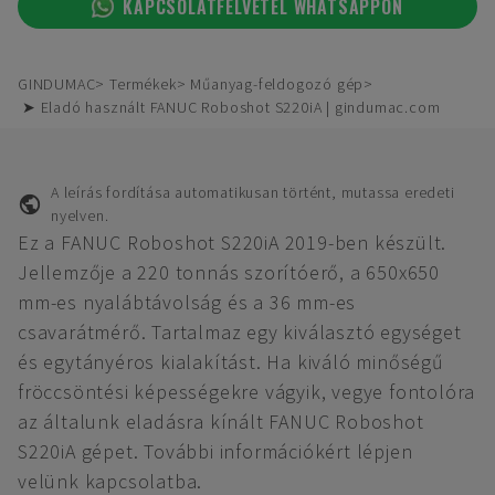
KAPCSOLATFELVÉTEL WHATSAPPON
GINDUMAC
Termékek
Műanyag-feldogozó gép
➤ Eladó használt FANUC Roboshot S220iA | gindumac.com
A leírás fordítása automatikusan történt, mutassa eredeti
nyelven.
Ez a FANUC Roboshot S220iA 2019-ben készült.
Jellemzője a 220 tonnás szorítóerő, a 650x650
mm-es nyalábtávolság és a 36 mm-es
csavarátmérő. Tartalmaz egy kiválasztó egységet
és egytányéros kialakítást. Ha kiváló minőségű
fröccsöntési képességekre vágyik, vegye fontolóra
az általunk eladásra kínált FANUC Roboshot
S220iA gépet. További információkért lépjen
velünk kapcsolatba.