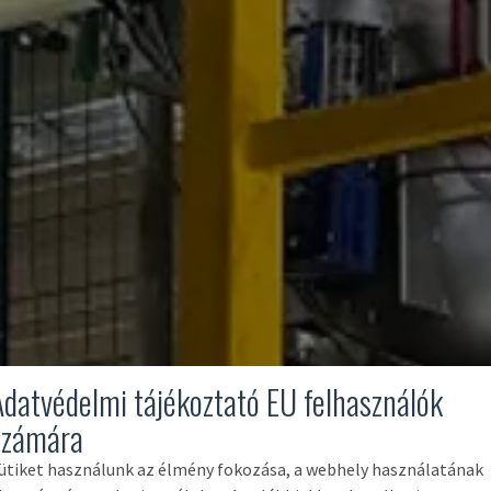
Adatvédelmi tájékoztató EU felhasználók
számára
ütiket használunk az élmény fokozása, a webhely használatának