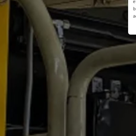
e
b
a