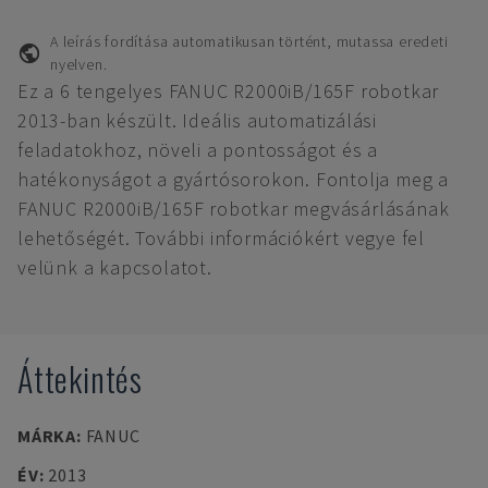
A leírás fordítása automatikusan történt, mutassa eredeti
nyelven.
Ez a 6 tengelyes FANUC R2000iB/165F robotkar
2013-ban készült. Ideális automatizálási
feladatokhoz, növeli a pontosságot és a
hatékonyságot a gyártósorokon. Fontolja meg a
FANUC R2000iB/165F robotkar megvásárlásának
lehetőségét. További információkért vegye fel
velünk a kapcsolatot.
Áttekintés
MÁRKA
:
FANUC
ÉV
:
2013