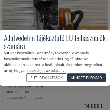
Adatvédelmi tájékoztató EU felhasználók
számára
Sütiket használunk az élmény fokozása, a webhely
használatának elemzése és marketing célokra. Az
alábbiakban kezelheti a beállításait, és többet megtudhat
arról, hogyan használjuk az adatait.
SÜTI BEÁLLÍTÁSOK
MINDET ELFOGAD
KR 210 R2700 EXTRA
KUKA - ROBOTKAR
OLASZORSZÁG
2016
14,000 €