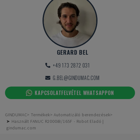
GERARD BEL
+49 173 2872 031
G.BEL@GINDUMAC.COM
KAPCSOLATFELVÉTEL WHATSAPPON
GINDUMAC
Termékek
Automatizáló berendezések
➤ Használt FANUC R2000iB/165F - Robot Eladó |
gindumac.com