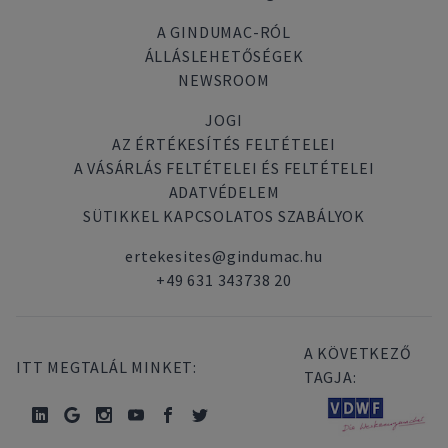
A GINDUMAC-RÓL
ÁLLÁSLEHETŐSÉGEK
NEWSROOM
JOGI
AZ ÉRTÉKESÍTÉS FELTÉTELEI
A VÁSÁRLÁS FELTÉTELEI ÉS FELTÉTELEI
ADATVÉDELEM
SÜTIKKEL KAPCSOLATOS SZABÁLYOK
ertekesites@gindumac.hu
+49 631 343738 20
A KÖVETKEZŐ
ITT MEGTALÁL MINKET:
TAGJA: