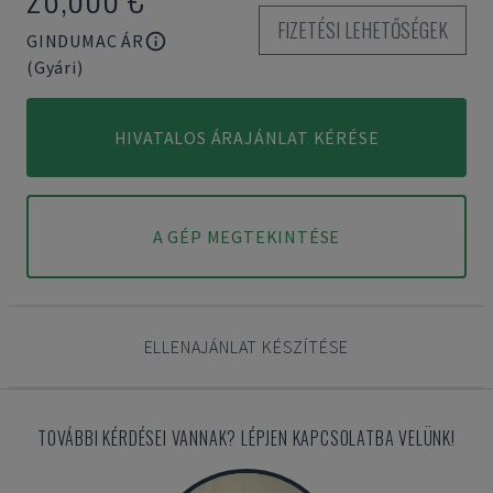
FIZETÉSI LEHETŐSÉGEK
GINDUMAC ÁR
(Gyári)
HIVATALOS ÁRAJÁNLAT KÉRÉSE
A GÉP MEGTEKINTÉSE
ELLENAJÁNLAT KÉSZÍTÉSE
TOVÁBBI KÉRDÉSEI VANNAK? LÉPJEN KAPCSOLATBA VELÜNK!