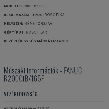
MODELL
:
R2000IB/165F
ALKALMAZÁSI TÍPUS
:
ROBOTIKA
HELYSZÍN
:
NÉMETORSZÁG
GÉPTÍPUS
:
ROBOTKAR
VEZÉRLŐEGYSÉG MÁRKÁJA
:
FANUC
Műszaki információk
-
FANUC
R2000iB/165F
VEZÉRLŐEGYSÉG
VEZÉRLŐ MÁRKA
:
FANUC