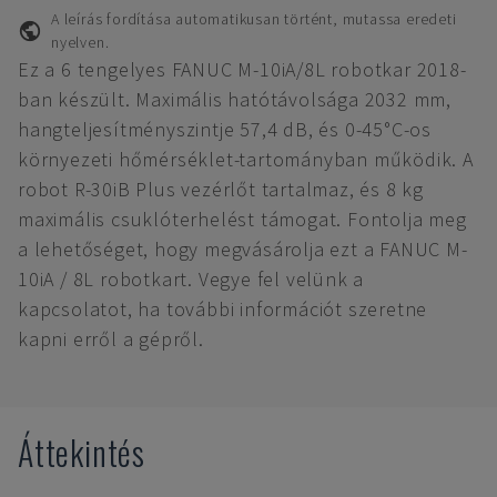
A leírás fordítása automatikusan történt, mutassa eredeti
nyelven.
Ez a 6 tengelyes FANUC M-10iA/8L robotkar 2018-
ban készült. Maximális hatótávolsága 2032 mm,
hangteljesítményszintje 57,4 dB, és 0-45°C-os
környezeti hőmérséklet-tartományban működik. A
robot R-30iB Plus vezérlőt tartalmaz, és 8 kg
maximális csuklóterhelést támogat. Fontolja meg
a lehetőséget, hogy megvásárolja ezt a FANUC M-
10iA / 8L robotkart. Vegye fel velünk a
kapcsolatot, ha további információt szeretne
kapni erről a gépről.
Áttekintés