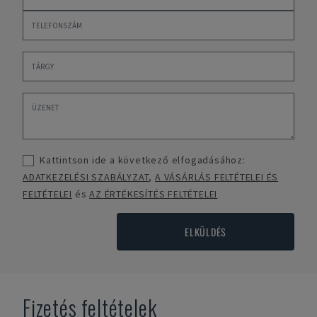
Kattintson ide a következő elfogadásához:
ADATKEZELÉSI SZABÁLYZAT
,
A VÁSÁRLÁS FELTÉTELEI ÉS
FELTÉTELEI
és
AZ ÉRTÉKESÍTÉS FELTÉTELEI
ELKÜLDÉS
Fizetés feltételek