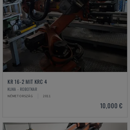
KR 16-2 MIT KRC 4
KUKA - ROBOTKAR
NÉMETORSZÁG
2011
10,000 €