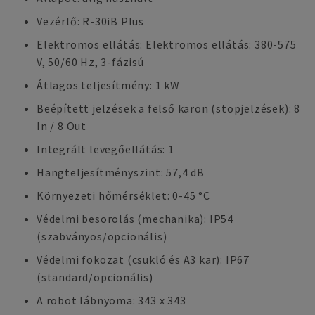
Vezérlő: R-30iB Plus
Elektromos ellátás: Elektromos ellátás: 380-575
V, 50/60 Hz, 3-fázisú
Átlagos teljesítmény: 1 kW
Beépített jelzések a felső karon (stopjelzések): 8
In / 8 Out
Integrált levegőellátás: 1
Hangteljesítményszint: 57,4 dB
Környezeti hőmérséklet: 0-45 °C
Védelmi besorolás (mechanika): IP54
(szabványos/opcionális)
Védelmi fokozat (csukló és A3 kar): IP67
(standard/opcionális)
A robot lábnyoma: 343 x 343