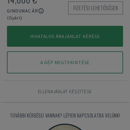
FIZETÉSI LEHETŐSÉGEK
GINDUMAC ÁR
(Gyári)
HIVATALOS ÁRAJÁNLAT KÉRÉSE
A GÉP MEGTEKINTÉSE
ELLENAJÁNLAT KÉSZÍTÉSE
TOVÁBBI KÉRDÉSEI VANNAK? LÉPJEN KAPCSOLATBA VELÜNK!