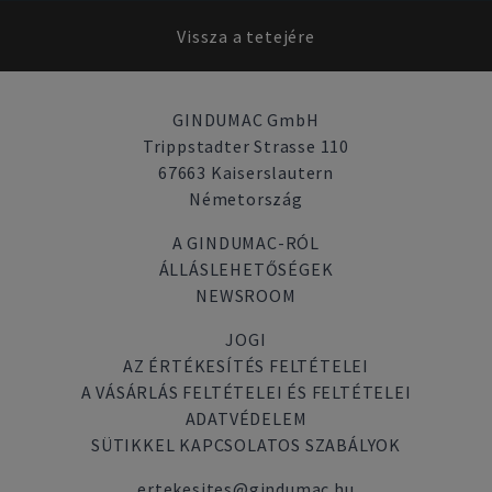
Vissza a tetejére
GINDUMAC GmbH
Trippstadter Strasse 110
67663 Kaiserslautern
Németország
A GINDUMAC-RÓL
ÁLLÁSLEHETŐSÉGEK
NEWSROOM
JOGI
AZ ÉRTÉKESÍTÉS FELTÉTELEI
A VÁSÁRLÁS FELTÉTELEI ÉS FELTÉTELEI
ADATVÉDELEM
SÜTIKKEL KAPCSOLATOS SZABÁLYOK
ertekesites@gindumac.hu