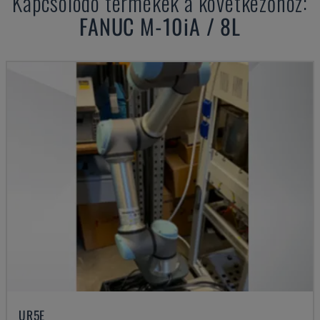
Kapcsolódó termékek a következőhöz:
FANUC
M-10iA / 8L
UR5E