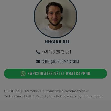
GERARD BEL
+49 173 2872 031
G.BEL@GINDUMAC.COM
KAPCSOLATFELVÉTEL WHATSAPPON
GINDUMAC
Termékek
Automatizáló berendezések
➤ Használt FANUC M-10iA / 8L - Robot eladó | gindumac.com