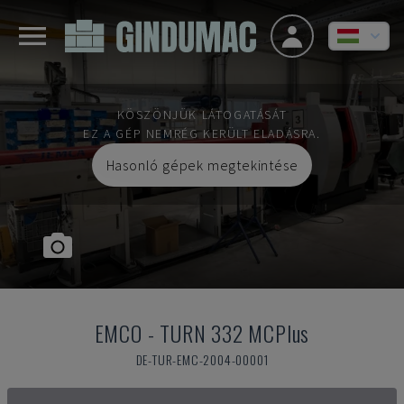
KÖSZÖNJÜK LÁTOGATÁSÁT
EZ A GÉP NEMRÉG KERÜLT ELADÁSRA.
Hasonló gépek megtekintése
EMCO
-
TURN 332 MCPlus
DE-TUR-EMC-2004-00001