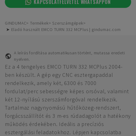
KAPCSOLATFELVÉTEL WHATSAPPON
GINDUMAC
Termékek
Szerszámgépek
➤ Eladó használt EMCO TURN 332 MCPlus | gindumac.com
A leírás fordítása automatikusan történt, mutassa eredeti
nyelven.
Ez a 4 tengelyes EMCO TURN 332 MCPlus 2004-
ben készült. A gép egy CNC esztergapaddal
rendelkezik, amely két, 6300 és 7000
fordulat/perc sebességre képes orsóval, valamint
két 12-nyílású szerszámforgóval rendelkezik.
Tartalmaz nagynyomású hűtőközeg-rendszert,
forgácsszállítót és 3 m-es rúdadagolót a hatékony
működés érdekében. Ideális a precíziós
esztergálási feladatokhoz. Lépjen kapcsolatba