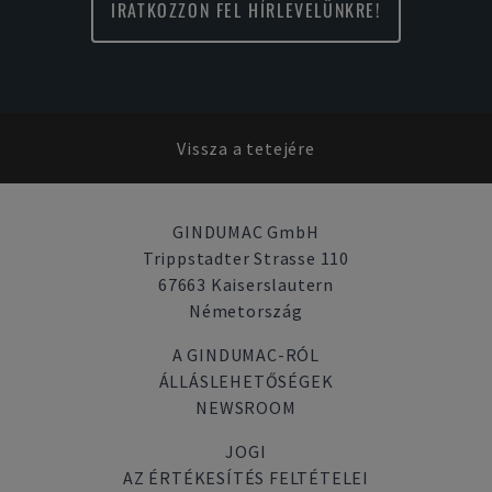
IRATKOZZON FEL HÍRLEVELÜNKRE!
Vissza a tetejére
GINDUMAC GmbH
Trippstadter Strasse 110
67663 Kaiserslautern
Németország
A GINDUMAC-RÓL
ÁLLÁSLEHETŐSÉGEK
NEWSROOM
JOGI
AZ ÉRTÉKESÍTÉS FELTÉTELEI