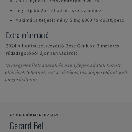
2 x 12-nyílású szerszámforgató vdi 25
Legfeljebb 2 x 12 hajtott szerszámhoz
Maximális teljesítmény: 5 kw, 6000 fordulat/perc
Extra információ
2024 billentyűzet/vezérlő Boss Genius a 3 méteres
rúdadagolóból újonnan vásárolt.
*A megjelenített adatok és a tényleges adatok között
eltérések lehetnek, ezt az értékesítési képviselőnek kell
megerősítenie.
AZ ÖN FIÓKMENEDZSERE:
Gerard Bel