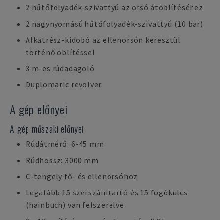
2 hűtőfolyadék-szivattyú az orsó átöblítéséhez
2 nagynyomású hűtőfolyadék-szivattyú (10 bar)
Alkatrész-kidobó az ellenorsón keresztül
történő öblítéssel
3 m-es rúdadagoló
Duplomatic revolver.
A gép előnyei
A gép műszaki előnyei
Rúdátmérő: 6-45 mm
Rúdhossz: 3000 mm
C-tengely fő- és ellenorsóhoz
Legalább 15 szerszámtartó és 15 fogókulcs
(hainbuch) van felszerelve