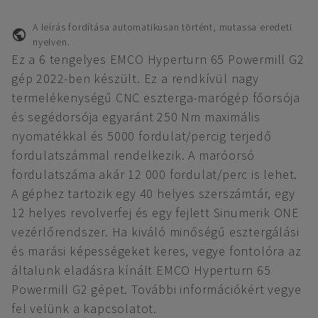
A leírás fordítása automatikusan történt, mutassa eredeti
nyelven.
Ez a 6 tengelyes EMCO Hyperturn 65 Powermill G2
gép 2022-ben készült. Ez a rendkívül nagy
termelékenységű CNC eszterga-marógép főorsója
és segédorsója egyaránt 250 Nm maximális
nyomatékkal és 5000 fordulat/percig terjedő
fordulatszámmal rendelkezik. A maróorsó
fordulatszáma akár 12 000 fordulat/perc is lehet.
A géphez tartozik egy 40 helyes szerszámtár, egy
12 helyes revolverfej és egy fejlett Sinumerik ONE
vezérlőrendszer. Ha kiváló minőségű esztergálási
és marási képességeket keres, vegye fontolóra az
általunk eladásra kínált EMCO Hyperturn 65
Powermill G2 gépet. További információkért vegye
fel velünk a kapcsolatot.