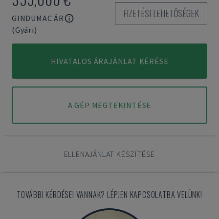
FIZETÉSI LEHETŐSÉGEK
GINDUMAC ÁR
(Gyári)
HIVATALOS ÁRAJÁNLAT KÉRÉSE
A GÉP MEGTEKINTÉSE
ELLENAJÁNLAT KÉSZÍTÉSE
TOVÁBBI KÉRDÉSEI VANNAK? LÉPJEN KAPCSOLATBA VELÜNK!