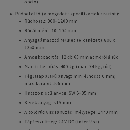
opció)
Rúdbetöltő (a megadott specifikációk szerint):
Rúdhossz: 300–1200 mm
Rúdátmérő: 10–104 mm
Anyagtámasztó felület (elölnézet): 800 x
1250 mm
Anyagkapacitás: 12 db 65 mm átmérőjű rúd
Max. teherbírás: 400 kg (max. 74 kg/rúd)
Téglalap alakú anyag: min. élhossz 6 mm;
max. kerület 105 mm
Hatszögletű anyag: SW 5–85 mm
Kerek anyag: <15 mm
A tolórúd visszahúzási mélysége: 1470 mm
Tápfeszültség: 24 V DC (interfész)