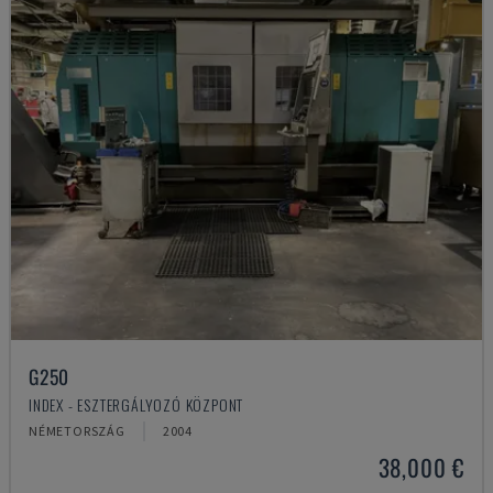
G250
INDEX - ESZTERGÁLYOZÓ KÖZPONT
NÉMETORSZÁG
2004
38,000 €