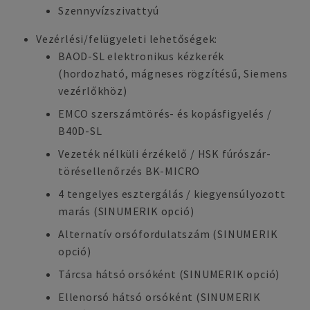
Szennyvízszivattyú
Vezérlési/felügyeleti lehetőségek:
BAOD-SL elektronikus kézkerék
(hordozható, mágneses rögzítésű, Siemens
vezérlőkhöz)
EMCO szerszámtörés- és kopásfigyelés /
B40D-SL
Vezeték nélküli érzékelő / HSK fúrószár-
törésellenőrzés BK-MICRO
4 tengelyes esztergálás / kiegyensúlyozott
marás (SINUMERIK opció)
Alternatív orsófordulatszám (SINUMERIK
opció)
Tárcsa hátsó orsóként (SINUMERIK opció)
Ellenorsó hátsó orsóként (SINUMERIK