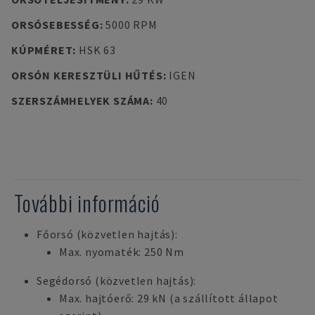
ORSÓSEBESSÉG
:
5000 RPM
KÚPMÉRET
:
HSK 63
ORSÓN KERESZTÜLI HŰTÉS
:
IGEN
SZERSZÁMHELYEK SZÁMA
:
40
További információ
Főorsó (közvetlen hajtás):
Max. nyomaték: 250 Nm
Segédorsó (közvetlen hajtás):
Max. hajtóerő: 29 kN (a szállított állapot