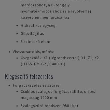
maróorsóhoz, a B-tengely
nyomatékmotorjához és a revolverfej
közvetlen meghajtásához
Hidraulikus egység
Gépvilágítás
8 szintező elem
Visszacsatolás/mérés:
Üvegskálák: X1 (légrendszerrel), Y1, Z1, X2
(HT65-PM-G2 / 840D-sl)
Kiegészítő felszerelés
Forgácskezelés és szűrés:
Csuklós szalagos forgácsszállító, ürítési
magasság 1200 mm
Szalagszűrő rendszer, 980 liter