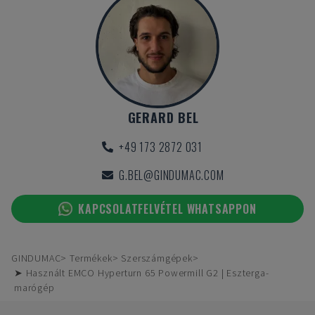
GERARD BEL
+49 173 2872 031
G.BEL@GINDUMAC.COM
KAPCSOLATFELVÉTEL WHATSAPPON
GINDUMAC
Termékek
Szerszámgépek
➤ Használt EMCO Hyperturn 65 Powermill G2 | Eszterga-
marógép