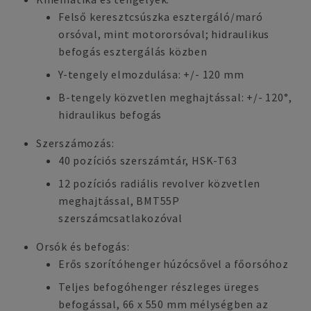
Felső keresztcsúszka esztergáló/maró
orsóval, mint motororsóval; hidraulikus
befogás esztergálás közben
Y-tengely elmozdulása: +/- 120 mm
B-tengely közvetlen meghajtással: +/- 120°,
hidraulikus befogás
Szerszámozás:
40 pozíciós szerszámtár, HSK-T63
12 pozíciós radiális revolver közvetlen
meghajtással, BMT55P
szerszámcsatlakozóval
Orsók és befogás:
Erős szorítóhenger húzócsővel a főorsóhoz
Teljes befogóhenger részleges üreges
befogással, 66 x 550 mm mélységben az