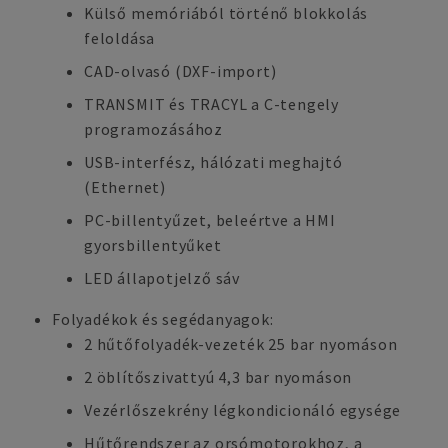
Külső memóriából történő blokkolás
feloldása
CAD-olvasó (DXF-import)
TRANSMIT és TRACYL a C-tengely
programozásához
USB-interfész, hálózati meghajtó
(Ethernet)
PC-billentyűzet, beleértve a HMI
gyorsbillentyűket
LED állapotjelző sáv
Folyadékok és segédanyagok:
2 hűtőfolyadék-vezeték 25 bar nyomáson
2 öblítőszivattyú 4,3 bar nyomáson
Vezérlőszekrény légkondicionáló egysége
Hűtőrendszer az orsómotorokhoz, a