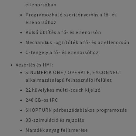
ellenorsóban
Programozható szorítónyomás a fő- és
ellenorsóhoz
Külső öblítés a fő- és ellenorsón
Mechanikus rögzítőfék a fő- és az ellenorsón
C-tengely a fő- és ellenorsóhoz
Vezérlés és HMI:
SINUMERIK ONE / OPERATE, EMCONNECT
alkalmazásalapú felhasználói felület
22 hüvelykes multi-touch kijelző
240 GB-os IPC
SHOPTURN párbeszédablakos programozás
3D-szimuláció és rajzolás
Maradék anyag felismerése