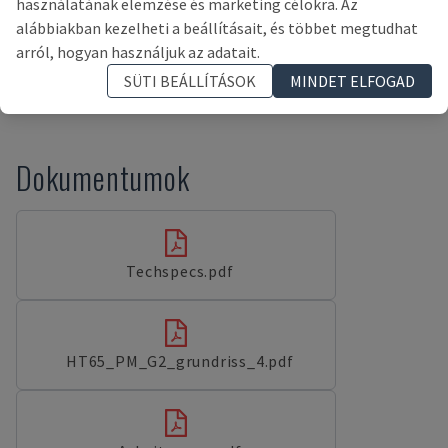
használatának elemzése és marketing célokra. Az
alábbiakban kezelheti a beállításait, és többet megtudhat
*A megjelenített adatok és a tényleges adatok között
arról, hogyan használjuk az adatait.
eltérések lehetnek, ezt az értékesítési képviselőnek kell
SÜTI BEÁLLÍTÁSOK
MINDET ELFOGAD
megerősítenie.
Dokumentumok
Techspecs.pdf
HT65_PM_G2_grundriss_4.pdf