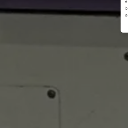
e
b
a