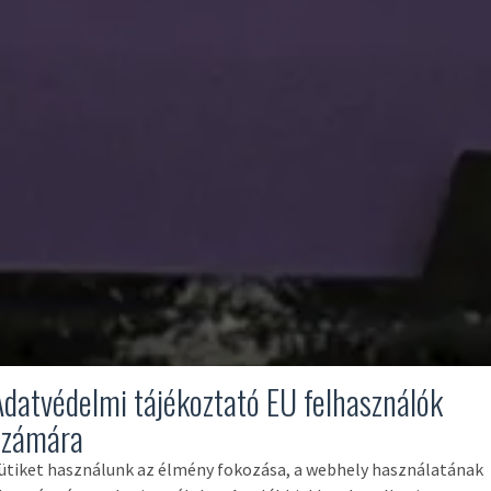
Adatvédelmi tájékoztató EU felhasználók
számára
ütiket használunk az élmény fokozása, a webhely használatának