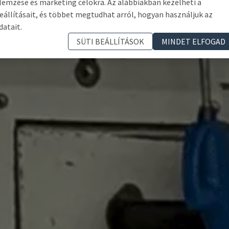
lemzése és marketing célokra. Az alábbiakban kezelheti a
eállításait, és többet megtudhat arról, hogyan használjuk az
datait.
SÜTI BEÁLLÍTÁSOK
MINDET ELFOGAD