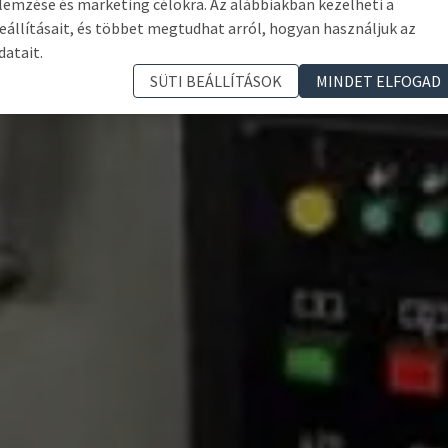
lemzése és marketing célokra. Az alábbiakban kezelheti a
eállításait, és többet megtudhat arról, hogyan használjuk az
datait.
SÜTI BEÁLLÍTÁSOK
MINDET ELFOGAD