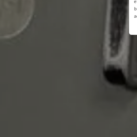
e
b
a