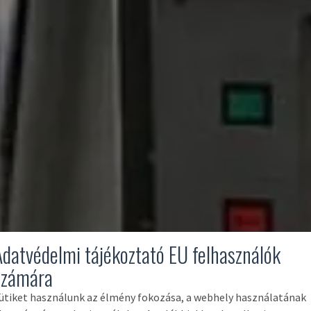
Adatvédelmi tájékoztató EU felhasználók
számára
ütiket használunk az élmény fokozása, a webhely használatának