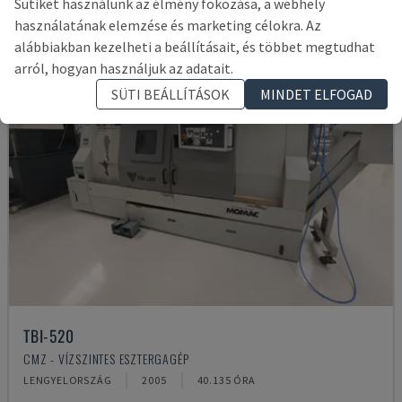
Sütiket használunk az élmény fokozása, a webhely
használatának elemzése és marketing célokra. Az
alábbiakban kezelheti a beállításait, és többet megtudhat
arról, hogyan használjuk az adatait.
SÜTI BEÁLLÍTÁSOK
MINDET ELFOGAD
TBI-520
CMZ - VÍZSZINTES ESZTERGAGÉP
LENGYELORSZÁG
2005
40.135 ÓRA