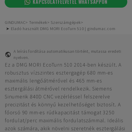
KAPCSOLATFELVÉTEL WHATSAPPON
GINDUMAC
Termékek
Szerszámgépek
➤ Eladó használt DMG MORI EcoTurn 510 | gindumac.com
A leírás fordítása automatikusan történt, mutassa eredeti
nyelven.
Ez a DMG MORI EcoTurn 510 2014-ben készült. A
robusztus vízszintes esztergagép 680 mm-es
maximális lengőátmérővel és 465 mm-es
esztergálási átmérővel rendelkezik. Siemens
Sinumerik 840D CNC vezérléssel felszerelve
precizitást és könnyű kezelhetőséget biztosít. A
főorsó 90 mm-es rúdkapacitást támogat 3250
fordulat/perc maximális fordulatszámmal. Ideális
azok számára, akik növelni szeretnék esztergálási