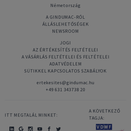
Németország
A GINDUMAC-RÓL
ÁLLÁSLEHETŐSÉGEK
NEWSROOM
JOGI
AZ ÉRTÉKESÍTÉS FELTÉTELEI
A VÁSÁRLÁS FELTÉTELEI ÉS FELTÉTELEI
ADATVÉDELEM
SÜTIKKEL KAPCSOLATOS SZABÁLYOK
ertekesites@gindumac.hu
+49 631 343738 20
A KÖVETKEZŐ
ITT MEGTALÁL MINKET:
TAGJA: