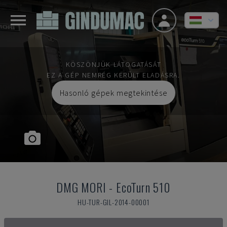
KÖSZÖNJÜK LÁTOGATÁSÁT
EZ A GÉP NEMRÉG KERÜLT ELADÁSRA.
Hasonló gépek megtekintése
DMG MORI
-
EcoTurn 510
HU-TUR-GIL-2014-00001