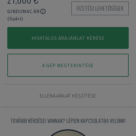
FIZETÉSI LEHETŐSÉGEK
GINDUMAC ÁR
(Gyári)
HIVATALOS ÁRAJÁNLAT KÉRÉSE
A GÉP MEGTEKINTÉSE
ELLENAJÁNLAT KÉSZÍTÉSE
TOVÁBBI KÉRDÉSEI VANNAK? LÉPJEN KAPCSOLATBA VELÜNK!