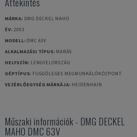
Áttekintés
MÁRKA
:
DMG DECKEL MAHO
ÉV
:
2003
MODELL
:
DMC 63V
ALKALMAZÁSI TÍPUS
:
MARÁS
HELYSZÍN
:
LENGYELORSZÁG
GÉPTÍPUS
:
FÜGGŐLEGES MEGMUNKÁLÓKÖZPONT
VEZÉRLŐEGYSÉG MÁRKÁJA
:
HEIDENHAIN
Műszaki információk
-
DMG DECKEL
MAHO
DMC 63V