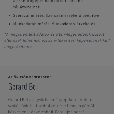
a számítógépes hálózatból történő
fájlátvitelhez
Szerszámmérés: Szerszámérzékelő beépítve
Munkadarab mérés: Munkadarab-érzékelés
*A megjelenített adatok és a tényleges adatok között
eltérések lehetnek, ezt az értékesítési képviselőnek kell
megerősítenie.
AZ ÖN FIÓKMENEDZSERE:
Gerard Bel
Gerard Bel
az egyik használtgép-kereskedelmi
szakértőnk. Ha további kérdése lenne a gépről,
közvetlenül őt keresheti. Forduljon hozzá