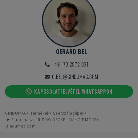
GERARD BEL
+49 173 2872 031
G.BEL@GINDUMAC.COM
KAPCSOLATFELVÉTEL WHATSAPPON
GINDUMAC
Termékek
Szerszámgépek
➤ Eladó használt DMG DECKEL MAHO DMC 63V |
gindumac.com