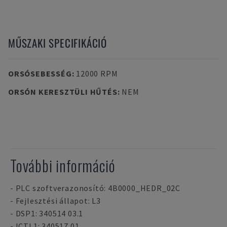
MŰSZAKI SPECIFIKÁCIÓ
ORSÓSEBESSÉG
:
12000 RPM
ORSÓN KERESZTÜLI HŰTÉS
:
NEM
További információ
- PLC szoftverazonosító: 4B0000_HEDR_02C
- Fejlesztési állapot: L3
- DSP1: 340514 03.1
- ICTL1: 340517 01