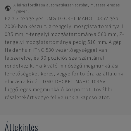
A leírás fordítása automatikusan történt, mutassa eredeti
nyelven.
Ez a 3-tengelyes DMG DECKEL MAHO 1035V gép
2006-ban készült. X-tengelyi mozgástartománya 1
035 mm, Y-tengelyi mozgástartománya 560 mm, Z-
tengelyi mozgástartománya pedig 510 mm. A gép
Heidenhain iTNC 530 vezérlőegységgel van
felszerelve, és 30 pozíciós szerszámtárral
rendelkezik. Ha kiváló minőségű megmunkálási
lehetőségeket keres, vegye fontolóra az általunk
eladásra kínált DMG DECKEL MAHO 1035V
függőleges megmunkáló központot. További
részletekért vegye fel velünk a kapcsolatot.
Áttekintés