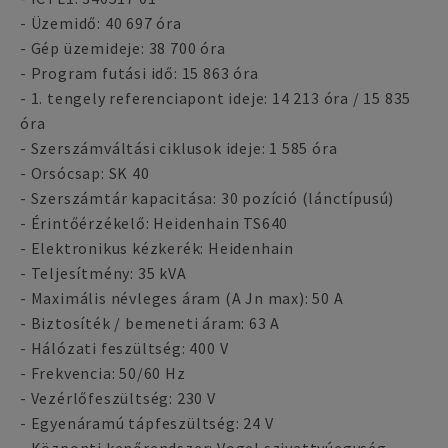
- Üzemidő: 40 697 óra
- Gép üzemideje: 38 700 óra
- Program futási idő: 15 863 óra
- 1. tengely referenciapont ideje: 14 213 óra / 15 835
óra
- Szerszámváltási ciklusok ideje: 1 585 óra
- Orsócsap: SK 40
- Szerszámtár kapacitása: 30 pozíció (lánctípusú)
- Érintőérzékelő: Heidenhain TS640
- Elektronikus kézkerék: Heidenhain
- Teljesítmény: 35 kVA
- Maximális névleges áram (A Jn max): 50 A
- Biztosíték / bemeneti áram: 63 A
- Hálózati feszültség: 400 V
- Frekvencia: 50/60 Hz
- Vezérlőfeszültség: 230 V
- Egyenáramú tápfeszültség: 24 V