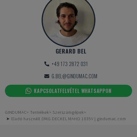
GERARD BEL
+49 173 2872 031
G.BEL@GINDUMAC.COM
KAPCSOLATFELVÉTEL WHATSAPPON
GINDUMAC
Termékek
Szerszámgépek
➤ Eladó használt DMG DECKEL MAHO 1035V | gindumac.com