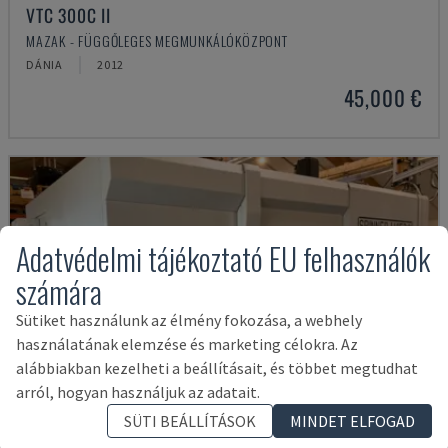
VTC 300C II
MAZAK - FÜGGŐLEGES MEGMUNKÁLÓKÖZPONT
DÁNIA
2012
45,000 €
Adatvédelmi tájékoztató EU felhasználók
számára
Sütiket használunk az élmény fokozása, a webhely
használatának elemzése és marketing célokra. Az
alábbiakban kezelheti a beállításait, és többet megtudhat
arról, hogyan használjuk az adatait.
SÜTI BEÁLLÍTÁSOK
MINDET ELFOGAD