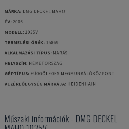
MÁRKA
:
DMG DECKEL MAHO
ÉV
:
2006
MODELL
:
1035V
TERMELÉSI ÓRÁK
:
15869
ALKALMAZÁSI TÍPUS
:
MARÁS
HELYSZÍN
:
NÉMETORSZÁG
GÉPTÍPUS
:
FÜGGŐLEGES MEGMUNKÁLÓKÖZPONT
VEZÉRLŐEGYSÉG MÁRKÁJA
:
HEIDENHAIN
Műszaki információk
-
DMG DECKEL
MAHO
1035V