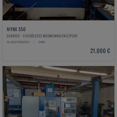
MYNX 550
DAEWOO - FÜGGŐLEGES MEGMUNKÁLÓKÖZPONT
OLASZORSZÁG
2003
21,000 €