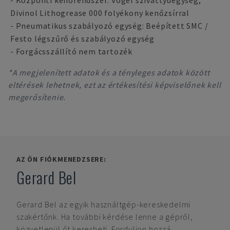
- Központi kenőrendszer: Vogel szivattyúegység,
Divinol Lithogrease 000 folyékony kenőzsírral
- Pneumatikus szabályozó egység: Beépített SMC /
Festo légszűrő és szabályozó egység
- Forgácsszállító nem tartozék
*A megjelenített adatok és a tényleges adatok között
eltérések lehetnek, ezt az értékesítési képviselőnek kell
megerősítenie.
AZ ÖN FIÓKMENEDZSERE:
Gerard Bel
Gerard Bel
az egyik használtgép-kereskedelmi
szakértőnk. Ha további kérdése lenne a gépről,
közvetlenül őt keresheti. Forduljon hozzá