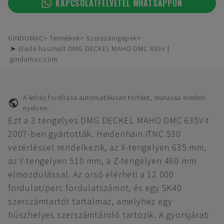
KAPCSOLATFELVÉTEL WHATSAPPON
GINDUMAC
Termékek
Szerszámgépek
➤ Eladó használt DMG DECKEL MAHO DMC 635V |
gindumac.com
A leírás fordítása automatikusan történt, mutassa eredeti
nyelven.
Ezt a 3 tengelyes DMG DECKEL MAHO DMC 635V-t
2007-ben gyártották. Heidenhain iTNC 530
vezérléssel rendelkezik, az X-tengelyen 635 mm,
az Y-tengelyen 510 mm, a Z-tengelyen 460 mm
elmozdulással. Az orsó elérheti a 12 000
fordulat/perc fordulatszámot, és egy SK40
szerszámtartót tartalmaz, amelyhez egy
húszhelyes szerszámtároló tartozik. A gyorsjárati