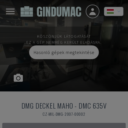
KÖSZÖNJÜK LÁTOGATÁSÁT
EZ A GÉP NEMRÉG KERÜLT ELADÁSRA.
Hasonló gépek megtekintése
DMG DECKEL MAHO
-
DMC 635V
CZ-MIL-DMG-2007-00002