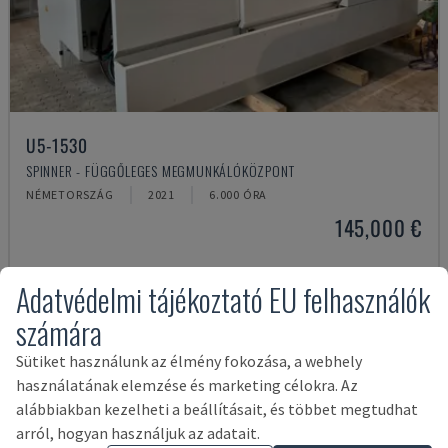
U5-1530
SPINNER - FÜGGŐLEGES MEGMUNKÁLÓKÖZPONT
NÉMETORSZÁG
2021
6.000 ÓRA
145,000 €
Adatvédelmi tájékoztató EU felhasználók
számára
Sütiket használunk az élmény fokozása, a webhely
használatának elemzése és marketing célokra. Az
alábbiakban kezelheti a beállításait, és többet megtudhat
arról, hogyan használjuk az adatait.