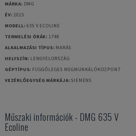
MÁRKA
:
DMG
ÉV
:
2015
MODELL
:
635 V ECOLINE
TERMELÉSI ÓRÁK
:
1748
ALKALMAZÁSI TÍPUS
:
MARÁS
HELYSZÍN
:
LENGYELORSZÁG
GÉPTÍPUS
:
FÜGGŐLEGES MEGMUNKÁLÓKÖZPONT
VEZÉRLŐEGYSÉG MÁRKÁJA
:
SIEMENS
Műszaki információk
-
DMG
635 V
Ecoline