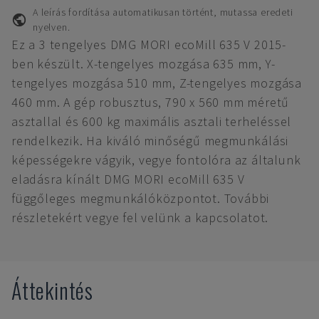
A leírás fordítása automatikusan történt, mutassa eredeti
nyelven.
Ez a 3 tengelyes DMG MORI ecoMill 635 V 2015-
ben készült. X-tengelyes mozgása 635 mm, Y-
tengelyes mozgása 510 mm, Z-tengelyes mozgása
460 mm. A gép robusztus, 790 x 560 mm méretű
asztallal és 600 kg maximális asztali terheléssel
rendelkezik. Ha kiváló minőségű megmunkálási
képességekre vágyik, vegye fontolóra az általunk
eladásra kínált DMG MORI ecoMill 635 V
függőleges megmunkálóközpontot. További
részletekért vegye fel velünk a kapcsolatot.
Áttekintés