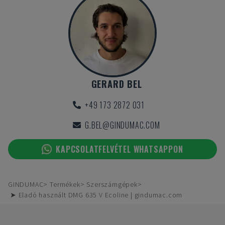
GERARD BEL
+49 173 2872 031
G.BEL@GINDUMAC.COM
KAPCSOLATFELVÉTEL WHATSAPPON
GINDUMAC
Termékek
Szerszámgépek
➤ Eladó használt DMG 635 V Ecoline | gindumac.com