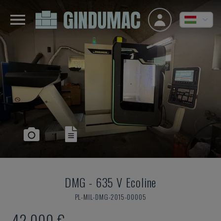
DMG
-
635 V Ecoline
PL-MIL-DMG-2015-00005
42,000 €