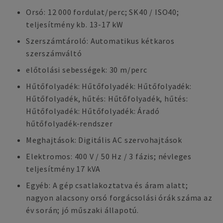
Orsó: 12 000 fordulat/perc; SK40 / ISO40;
teljesítmény kb. 13-17 kW
Szerszámtároló: Automatikus kétkaros
szerszámváltó
előtolási sebességek: 30 m/perc
Hűtőfolyadék: Hűtőfolyadék: Hűtőfolyadék:
Hűtőfolyadék, hűtés: Hűtőfolyadék, hűtés:
Hűtőfolyadék: Hűtőfolyadék: Áradó
hűtőfolyadék-rendszer
Meghajtások: Digitális AC szervohajtások
Elektromos: 400 V / 50 Hz / 3 fázis; névleges
teljesítmény 17 kVA
Egyéb: A gép csatlakoztatva és áram alatt;
nagyon alacsony orsó forgácsolási órák száma az
év során; jó műszaki állapotú.