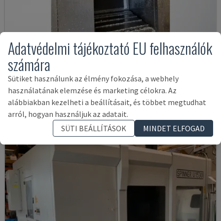
Adatvédelmi tájékoztató EU felhasználók
számára
VTC 300C II
Sütiket használunk az élmény fokozása, a webhely
MAZAK - FÜGGŐLEGES MEGMUNKÁLÓKÖZPONT
használatának elemzése és marketing célokra. Az
DÁNIA
2012
alábbiakban kezelheti a beállításait, és többet megtudhat
45,000 €
arról, hogyan használjuk az adatait.
SÜTI BEÁLLÍTÁSOK
MINDET ELFOGAD