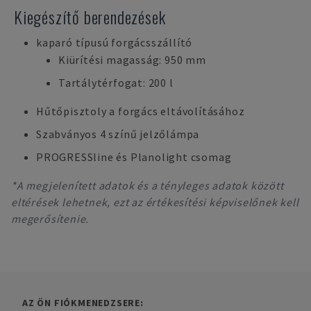
Kiegészítő berendezések
kaparó típusú forgácsszállító
Kiürítési magasság: 950 mm
Tartálytérfogat: 200 l
Hűtőpisztoly a forgács eltávolításához
Szabványos 4 színű jelzőlámpa
PROGRESSline és Planolight csomag
*A megjelenített adatok és a tényleges adatok között
eltérések lehetnek, ezt az értékesítési képviselőnek kell
megerősítenie.
AZ ÖN FIÓKMENEDZSERE: