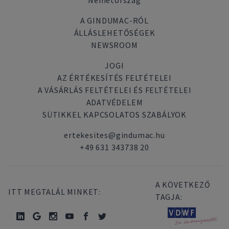
Németország
A GINDUMAC-RÓL
ÁLLÁSLEHETŐSÉGEK
NEWSROOM
JOGI
AZ ÉRTÉKESÍTÉS FELTÉTELEI
A VÁSÁRLÁS FELTÉTELEI ÉS FELTÉTELEI
ADATVÉDELEM
SÜTIKKEL KAPCSOLATOS SZABÁLYOK
ertekesites@gindumac.hu
+49 631 343738 20
A KÖVETKEZŐ
ITT MEGTALÁL MINKET:
TAGJA: