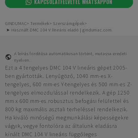
KAPCSOLATFELVÉTEL WHATSAPPON
GINDUMAC
Termékek
Szerszámgépek
➤ Használt DMC 104 V lineáris eladó | gindumac.com
A leírás fordítása automatikusan történt, mutassa eredeti
nyelven.
Ezt a 4 tengelyes DMC 104 V lineáris gépet 2005-
ben gyártották. Lenyűgöző, 1040 mm-es X-
tengelyes, 600 mm-es Y-tengelyes és 500 mm-es Z-
tengelyes elmozdulással rendelkezik. A gép 1250
mm x 600 mm-es robusztus befogási felülettel és
800 kg maximális asztali terheléssel rendelkezik.
Ha kiváló minőségű megmunkálási képességekre
vágyik, vegye fontolóra az általunk eladásra
kínált DMC 104 V lineáris függőleges