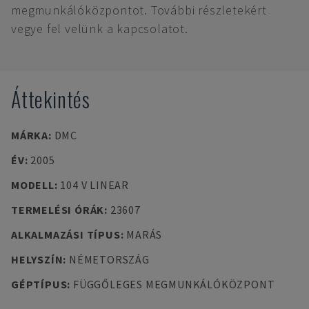
megmunkálóközpontot. További részletekért
vegye fel velünk a kapcsolatot.
Áttekintés
MÁRKA
:
DMC
ÉV
:
2005
MODELL
:
104 V LINEAR
TERMELÉSI ÓRÁK
:
23607
ALKALMAZÁSI TÍPUS
:
MARÁS
HELYSZÍN
:
NÉMETORSZÁG
GÉPTÍPUS
:
FÜGGŐLEGES MEGMUNKÁLÓKÖZPONT