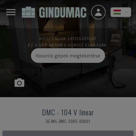
KÖSZÖNJÜK LÁTOGATÁSÁT
EZ A GÉP NEMRÉG KERÜLT ELADÁSRA.
Hasonló gépek megtekintése
DMC
-
104 V linear
DE-MIL-DMC-2005-00001