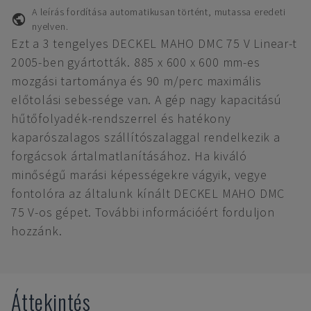
A leírás fordítása automatikusan történt, mutassa eredeti
nyelven.
Ezt a 3 tengelyes DECKEL MAHO DMC 75 V Linear-t
2005-ben gyártották. 885 x 600 x 600 mm-es
mozgási tartománya és 90 m/perc maximális
előtolási sebessége van. A gép nagy kapacitású
hűtőfolyadék-rendszerrel és hatékony
kaparószalagos szállítószalaggal rendelkezik a
forgácsok ártalmatlanításához. Ha kiváló
minőségű marási képességekre vágyik, vegye
fontolóra az általunk kínált DECKEL MAHO DMC
75 V-os gépet. További információért forduljon
hozzánk.
Áttekintés