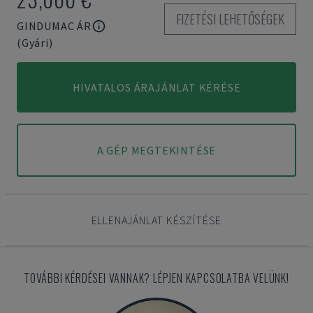
FIZETÉSI LEHETŐSÉGEK
GINDUMAC ÁR
(Gyári)
HIVATALOS ÁRAJÁNLAT KÉRÉSE
A GÉP MEGTEKINTÉSE
ELLENAJÁNLAT KÉSZÍTÉSE
TOVÁBBI KÉRDÉSEI VANNAK? LÉPJEN KAPCSOLATBA VELÜNK!