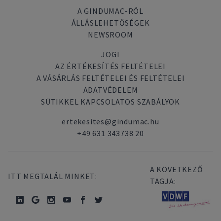
A GINDUMAC-RÓL
ÁLLÁSLEHETŐSÉGEK
NEWSROOM
JOGI
AZ ÉRTÉKESÍTÉS FELTÉTELEI
A VÁSÁRLÁS FELTÉTELEI ÉS FELTÉTELEI
ADATVÉDELEM
SÜTIKKEL KAPCSOLATOS SZABÁLYOK
ertekesites@gindumac.hu
+49 631 343738 20
A KÖVETKEZŐ
ITT MEGTALÁL MINKET:
TAGJA: