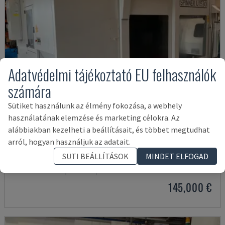
Adatvédelmi tájékoztató EU felhasználók
számára
Sütiket használunk az élmény fokozása, a webhely
használatának elemzése és marketing célokra. Az
alábbiakban kezelheti a beállításait, és többet megtudhat
arról, hogyan használjuk az adatait.
U5-1530
SÜTI BEÁLLÍTÁSOK
MINDET ELFOGAD
SPINNER - FÜGGŐLEGES MEGMUNKÁLÓKÖZPONT
NÉMETORSZÁG
2021
6.000 ÓRA
145,000 €