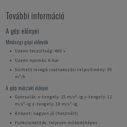
További információ
A gép előnyei
Minőségi gépi előnyök
Üzemi feszültség: 400 v
Üzemi nyomás: 6 bar
Sűrített levegő csatlakozási teljesítmény: 30
m³/h
A gép műszaki előnyei
Gyorsulás: x-tengely: 15 m/s²-ig y-tengely: 12
m/s²-ig z-tengely: 18 m/s²-ig
Állapot: nagyon jó (használt)
Funkcionalitás: teljesen működőképes