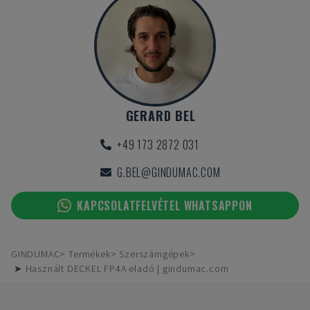
GERARD BEL
+49 173 2872 031
G.BEL@GINDUMAC.COM
KAPCSOLATFELVÉTEL WHATSAPPON
GINDUMAC
Termékek
Szerszámgépek
➤ Használt DECKEL FP4A eladó | gindumac.com