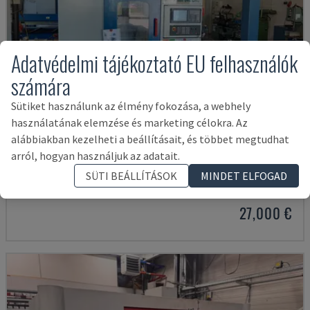
Adatvédelmi tájékoztató EU felhasználók
számára
Sütiket használunk az élmény fokozása, a webhely
használatának elemzése és marketing célokra. Az
alábbiakban kezelheti a beállításait, és többet megtudhat
X-MILL 640
arról, hogyan használjuk az adatait.
KNUTH - FÜGGŐLEGES MEGMUNKÁLÓKÖZPONT
SÜTI BEÁLLÍTÁSOK
MINDET ELFOGAD
NÉMETORSZÁG
2015
27,000 €