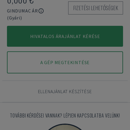
FIZETÉSI LEHETŐSÉGEK
GINDUMAC ÁR
(Gyári)
HIVATALOS ÁRAJÁNLAT KÉRÉSE
A GÉP MEGTEKINTÉSE
ELLENAJÁNLAT KÉSZÍTÉSE
TOVÁBBI KÉRDÉSEI VANNAK? LÉPJEN KAPCSOLATBA VELÜNK!