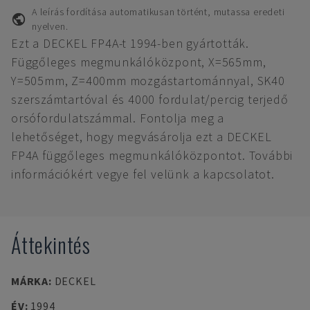
A leírás fordítása automatikusan történt, mutassa eredeti
nyelven.
Ezt a DECKEL FP4A-t 1994-ben gyártották.
Függőleges megmunkálóközpont, X=565mm,
Y=505mm, Z=400mm mozgástartománnyal, SK40
szerszámtartóval és 4000 fordulat/percig terjedő
orsófordulatszámmal. Fontolja meg a
lehetőséget, hogy megvásárolja ezt a DECKEL
FP4A függőleges megmunkálóközpontot. További
információkért vegye fel velünk a kapcsolatot.
Áttekintés
MÁRKA
:
DECKEL
ÉV
:
1994