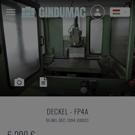
DECKEL
-
FP4A
DE-MIL-DEC-1994-00003
6,000 €