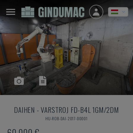
DAIHEN
-
VARSTROJ FD-B4L 1GM/2DM
HU-ROB-DAI-2017-00001
60,000 €