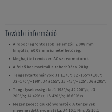
További információ
A robot legfontosabb jellemzői: 2,008 mm
kinyúlás, ±0.08 mm ismételhetőség.
Meghajtási rendszer: AC szervomotorok
A felső kar maximális teherbírása: 20 kg
Tengelytartományok: J1 ±170°; J2 -155°/+100°;
J3 -170°/+190°; J4 ±155°; J5 -45°/+225°; J6 ±205°.
Tengelysebességek: J1 195°/s; J2 200°/s; J3
200°/s; J4 420°/s; J5 420°/s; J6 600°/s
Megengedett csuklónyomaték: A tengelyek
megengedett nyomatéka: J4 10,1 Nm; J5 10,1