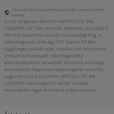
A leírás fordítása automatikusan történt, mutassa eredeti
nyelven.
Ez a 6 tengelyes DAIHEN VARSTROJ FD-B4L
1GM/2DM 2017-ben készült. Maximális kinyúlása 2
008 mm, maximális kezelési súlya pedig 4 kg. A
robothegesztő cella egy OTC Daihen FD-B4L
függőleges csuklós ipari robottal van felszerelve,
amelyet automatizált robothegesztési
alkalmazásokhoz terveztek. Ha kiváló minőségű
automatizált hegesztési képességeket szeretne,
vegye fontolóra a DAIHEN VARSTROJ FD-B4L
1GM/2DM robothegesztő cellát. További
részletekért vegye fel velünk a kapcsolatot.