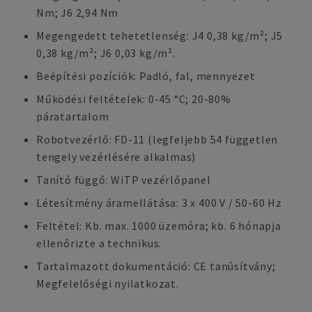
Nm; J6 2,94 Nm
Megengedett tehetetlenség: J4 0,38 kg/m²; J5
0,38 kg/m²; J6 0,03 kg/m².
Beépítési pozíciók: Padló, fal, mennyezet
Működési feltételek: 0-45 °C; 20-80%
páratartalom
Robotvezérlő: FD-11 (legfeljebb 54 független
tengely vezérlésére alkalmas)
Tanító függő: WiTP vezérlőpanel
Létesítmény áramellátása: 3 x 400 V / 50-60 Hz
Feltétel: Kb. max. 1000 üzemóra; kb. 6 hónapja
ellenőrizte a technikus.
Tartalmazott dokumentáció: CE tanúsítvány;
Megfelelőségi nyilatkozat.