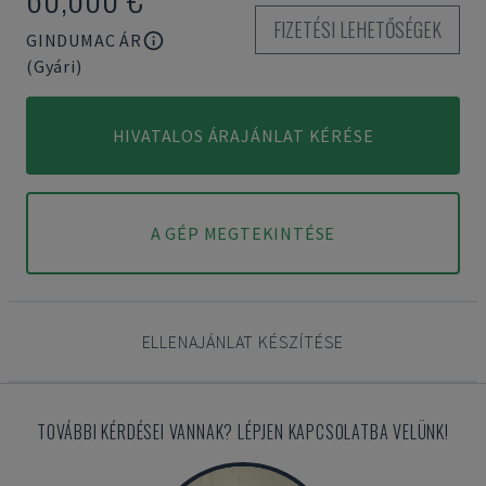
FIZETÉSI LEHETŐSÉGEK
GINDUMAC ÁR
(Gyári)
HIVATALOS ÁRAJÁNLAT KÉRÉSE
A GÉP MEGTEKINTÉSE
ELLENAJÁNLAT KÉSZÍTÉSE
TOVÁBBI KÉRDÉSEI VANNAK? LÉPJEN KAPCSOLATBA VELÜNK!