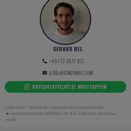
GERARD BEL
+49 173 2872 031
G.BEL@GINDUMAC.COM
KAPCSOLATFELVÉTEL WHATSAPPON
GINDUMAC
Termékek
Automatizáló berendezések
➤ Használt DAIHEN VARSTROJ FD-B4L 1GM/2DM | Robotkar
eladó