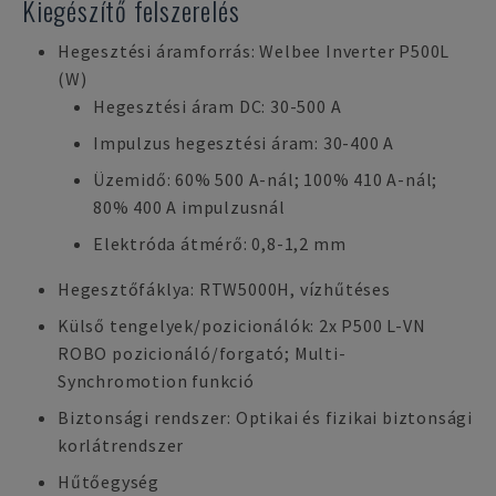
Kiegészítő felszerelés
Hegesztési áramforrás: Welbee Inverter P500L
(W)
Hegesztési áram DC: 30-500 A
Impulzus hegesztési áram: 30-400 A
Üzemidő: 60% 500 A-nál; 100% 410 A-nál;
80% 400 A impulzusnál
Elektróda átmérő: 0,8-1,2 mm
Hegesztőfáklya: RTW5000H, vízhűtéses
Külső tengelyek/pozicionálók: 2x P500 L-VN
ROBO pozicionáló/forgató; Multi-
Synchromotion funkció
Biztonsági rendszer: Optikai és fizikai biztonsági
korlátrendszer
Hűtőegység