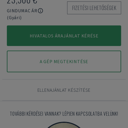
FIZETÉSI LEHETŐSÉGEK
GINDUMAC ÁR
(Gyári)
HIVATALOS ÁRAJÁNLAT KÉRÉSE
A GÉP MEGTEKINTÉSE
ELLENAJÁNLAT KÉSZÍTÉSE
TOVÁBBI KÉRDÉSEI VANNAK? LÉPJEN KAPCSOLATBA VELÜNK!