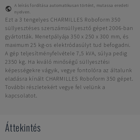
A leírás fordítása automatikusan történt, mutassa eredeti
nyelven.
Ezt a 3 tengelyes CHARMILLES Roboform 350
süllyesztéses szerszámsüllyesztő gépet 2006-ban
gyártották. Menetpályája 350 x 250 x 300 mm, és
maximum 25 kg-os elektródasúlyt tud befogadni.
A gép teljesítményfelvétele 7,5 kVA, súlya pedig
2350 kg. Ha kiváló minőségű süllyesztési
képességekre vágyik, vegye fontolóra az általunk
eladásra kínált CHARMILLES Roboform 350 gépet.
További részletekért vegye fel velünk a
kapcsolatot.
Áttekintés