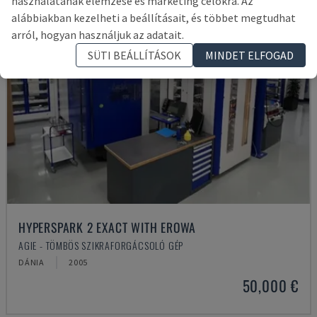
használatának elemzése és marketing célokra. Az
alábbiakban kezelheti a beállításait, és többet megtudhat
arról, hogyan használjuk az adatait.
SÜTI BEÁLLÍTÁSOK
MINDET ELFOGAD
HYPERSPARK 2 EXACT WITH EROWA
AGIE - TÖMBÖS SZIKRAFORGÁCSOLÓ GÉP
DÁNIA
2005
50,000 €