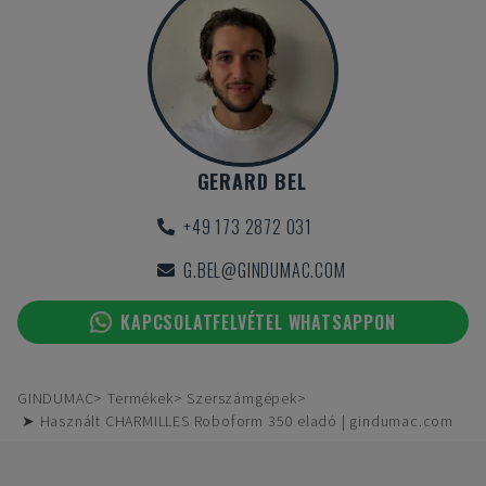
GERARD BEL
+49 173 2872 031
G.BEL@GINDUMAC.COM
KAPCSOLATFELVÉTEL WHATSAPPON
GINDUMAC
Termékek
Szerszámgépek
➤ Használt CHARMILLES Roboform 350 eladó | gindumac.com