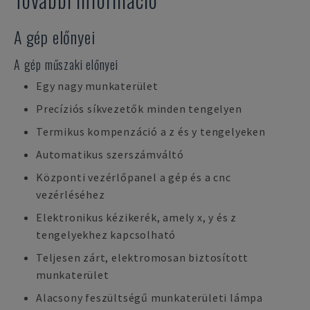
A gép előnyei
A gép műszaki előnyei
Egy nagy munkaterület
Precíziós síkvezetők minden tengelyen
Termikus kompenzáció a z és y tengelyeken
Automatikus szerszámváltó
Központi vezérlőpanel a gép és a cnc
vezérléséhez
Elektronikus kézikerék, amely x, y és z
tengelyekhez kapcsolható
Teljesen zárt, elektromosan biztosított
munkaterület
Alacsony feszültségű munkaterületi lámpa