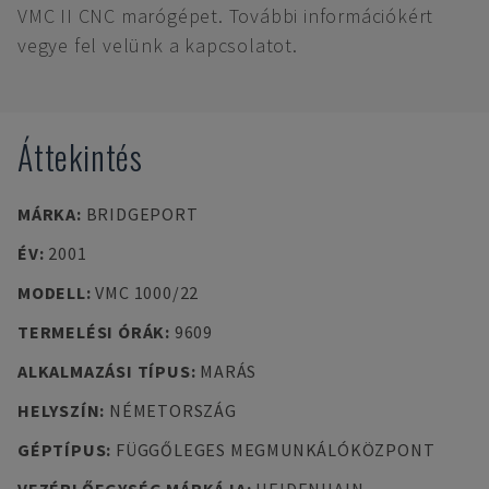
VMC II CNC marógépet. További információkért
vegye fel velünk a kapcsolatot.
Áttekintés
MÁRKA
:
BRIDGEPORT
ÉV
:
2001
MODELL
:
VMC 1000/22
TERMELÉSI ÓRÁK
:
9609
ALKALMAZÁSI TÍPUS
:
MARÁS
HELYSZÍN
:
NÉMETORSZÁG
GÉPTÍPUS
:
FÜGGŐLEGES MEGMUNKÁLÓKÖZPONT