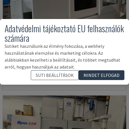
Adatvédelmi tájékoztató EU felhasználók
számára
Sütiket használunk az élmény fokozása, a webhely
használatának elemzése és marketing célokra. Az
U5-1530
alábbiakban kezelheti a beállításait, és többet megtudhat
SPINNER - FÜGGŐLEGES MEGMUNKÁLÓKÖZPONT
arról, hogyan használjuk az adatait.
NÉMETORSZÁG
2021
6.000 ÓRA
SÜTI BEÁLLÍTÁSOK
MINDET ELFOGAD
145,000 €