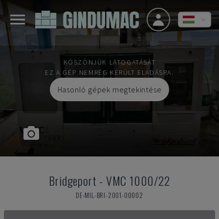
KÖSZÖNJÜK LÁTOGATÁSÁT
EZ A GÉP NEMRÉG KERÜLT ELADÁSRA.
Hasonló gépek megtekintése
Bridgeport
-
VMC 1000/22
DE-MIL-BRI-2001-00002