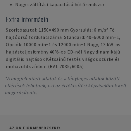
Nagy szállítási kapacitású hűtőrendszer
Extra információ
Szorítóasztal: 1150×490 mm Gyorsulás: 6 m/s² Fő
hajtóorsó fordulatszáma: Standard: 40−6000 min−1,
Opciók: 10000 min−1 és 12000 min−1 Nagy, 13 kW-os
hajtásteljesítmény 40%-os ED-nél Nagy dinamikájú
digitális hajtások Kétszínű festés világos szürke és
mohazöld színben (RAL 7035/6005)
*A megjelenített adatok és a tényleges adatok között
eltérések lehetnek, ezt az értékesítési képviselőnek kell
megerősítenie.
AZ ÖN FIÓKMENEDZSERE: