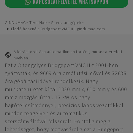
KAPCSOLATFELVÉTEL WHATSAPPON
GINDUMAC
Termékek
Szerszámgépek
➤ Eladó használt Bridgeport VMC II | gindumac.com
A leírás fordítása automatikusan történt, mutassa eredeti
nyelven.
Ezt a 3 tengelyes Bridgeport VMC II-t 2001-ben
gyártották, és 9609 óra orsófutási idővel és 32636
óra gépfutási idővel rendelkezik. Nagy
munkaterületet kínál 1020 mm x, 610 mm y és 600
mm z mozgási úttal. 13 kW-os nagy
hajtóteljesítménnyel, precíziós lapos vezetőkkel
minden tengelyen és automatikus
szerszámváltóval felszerelt. Fontolja meg a
lehetőséget, hogy megvásárolja ezt a Bridgeport