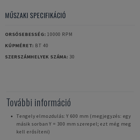
MŰSZAKI SPECIFIKÁCIÓ
ORSÓSEBESSÉG
:
10000 RPM
KÚPMÉRET
:
BT 40
SZERSZÁMHELYEK SZÁMA
:
30
További információ
Tengely elmozdulás: Y 600 mm (megjegyzés: egy
másik sorban Y = 300 mm szerepel; ezt még meg
kell erősíteni)