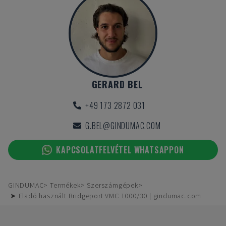
GERARD BEL
+49 173 2872 031
G.BEL@GINDUMAC.COM
KAPCSOLATFELVÉTEL WHATSAPPON
GINDUMAC
Termékek
Szerszámgépek
➤ Eladó használt Bridgeport VMC 1000/30 | gindumac.com