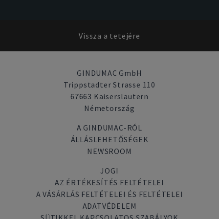
Vissza a tetejére
GINDUMAC GmbH
Trippstadter Strasse 110
67663 Kaiserslautern
Németország
A GINDUMAC-RÓL
ÁLLÁSLEHETŐSÉGEK
NEWSROOM
JOGI
AZ ÉRTÉKESÍTÉS FELTÉTELEI
A VÁSÁRLÁS FELTÉTELEI ÉS FELTÉTELEI
ADATVÉDELEM
SÜTIKKEL KAPCSOLATOS SZABÁLYOK