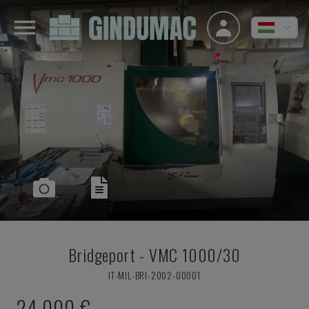
Bridgeport
-
VMC 1000/30
IT-MIL-BRI-2002-00001
24,000 €