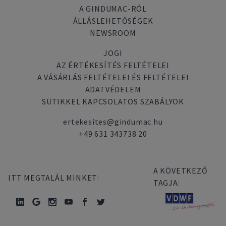
A GINDUMAC-RÓL
ÁLLÁSLEHETŐSÉGEK
NEWSROOM
JOGI
AZ ÉRTÉKESÍTÉS FELTÉTELEI
A VÁSÁRLÁS FELTÉTELEI ÉS FELTÉTELEI
ADATVÉDELEM
SÜTIKKEL KAPCSOLATOS SZABÁLYOK
ertekesites@gindumac.hu
+49 631 343738 20
A KÖVETKEZŐ
ITT MEGTALÁL MINKET:
TAGJA: