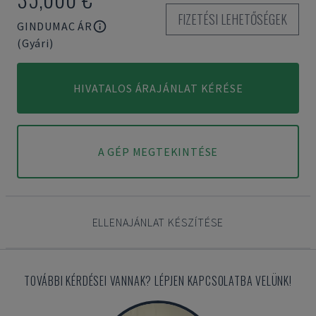
FIZETÉSI LEHETŐSÉGEK
GINDUMAC ÁR
(Gyári)
HIVATALOS ÁRAJÁNLAT KÉRÉSE
A GÉP MEGTEKINTÉSE
ELLENAJÁNLAT KÉSZÍTÉSE
TOVÁBBI KÉRDÉSEI VANNAK? LÉPJEN KAPCSOLATBA VELÜNK!