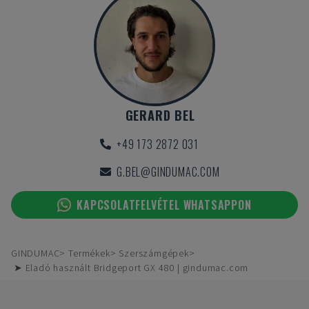
GERARD BEL
+49 173 2872 031
G.BEL@GINDUMAC.COM
KAPCSOLATFELVÉTEL WHATSAPPON
GINDUMAC
Termékek
Szerszámgépek
➤ Eladó használt Bridgeport GX 480 | gindumac.com