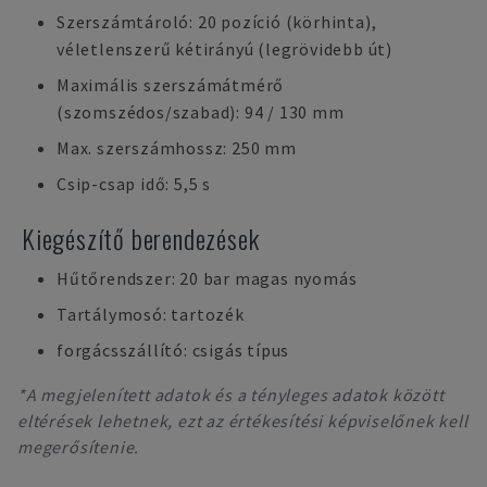
Szerszámtároló: 20 pozíció (körhinta),
véletlenszerű kétirányú (legrövidebb út)
Maximális szerszámátmérő
(szomszédos/szabad): 94 / 130 mm
Max. szerszámhossz: 250 mm
Csip-csap idő: 5,5 s
Kiegészítő berendezések
Hűtőrendszer: 20 bar magas nyomás
Tartálymosó: tartozék
forgácsszállító: csigás típus
*A megjelenített adatok és a tényleges adatok között
eltérések lehetnek, ezt az értékesítési képviselőnek kell
megerősítenie.