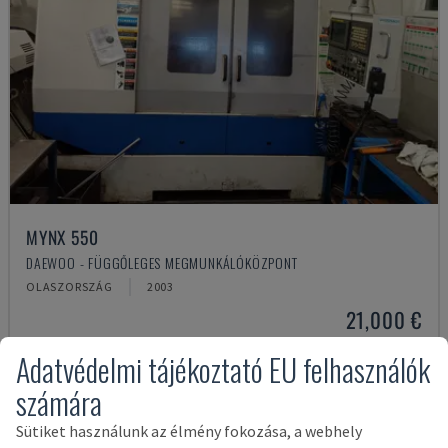
MYNX 550
DAEWOO - FÜGGŐLEGES MEGMUNKÁLÓKÖZPONT
OLASZORSZÁG
2003
21,000 €
Adatvédelmi tájékoztató EU felhasználók
számára
Sütiket használunk az élmény fokozása, a webhely