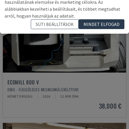
használatának elemzése és marketing célokra. Az
alábbiakban kezelheti a beállításait, és többet megtudhat
arról, hogyan használjuk az adatait.
SÜTI BEÁLLÍTÁSOK
MINDET ELFOGAD
ECOMILL 800 V
DMG - FÜGGŐLEGES MEGMUNKÁLÓKÖZPONT
NÉMETORSZÁG
2016
11.898 ÓRA
38,000 €