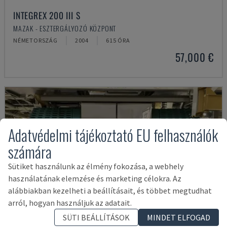
INTEGREX 200 III S
MAZAK - ESZTERGÁLYOZÓ KÖZPONT
NÉMETORSZÁG
2004
615 ÓRA
57,000 €
Adatvédelmi tájékoztató EU felhasználók
számára
Sütiket használunk az élmény fokozása, a webhely
használatának elemzése és marketing célokra. Az
alábbiakban kezelheti a beállításait, és többet megtudhat
arról, hogyan használjuk az adatait.
SÜTI BEÁLLÍTÁSOK
MINDET ELFOGAD