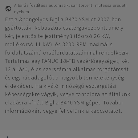
A leírás fordítása automatikusan történt, mutassa eredeti
nyelven.
Ezt a 8 tengelyes Biglia B470 YSM-et 2007-ben
gyártották. Robusztus esztergaközpont, amely
két, jelentős teljesítményű (főorsó 26 kW,
mellékorsó 11 kW), és 3200 RPM maximális
fordulatszámú orsófordulatszámmal rendelkezik.
Tartalmaz egy FANUC 18i-TB vezérlőegységet, két
12 állású, éles szerszámra alkalmas forgótárcsát
és egy rúdadagolót a nagyobb termelékenység
érdekében. Ha kiváló minőségű esztergálási
képességekre vágyik, vegye fontolóra az általunk
eladásra kínált Biglia B470 YSM gépet. További
információkért vegye fel velünk a kapcsolatot.