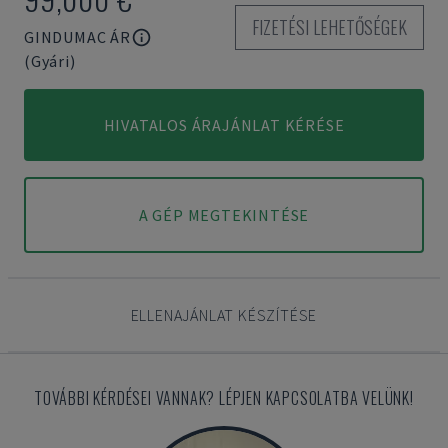
FIZETÉSI LEHETŐSÉGEK
GINDUMAC ÁR
(Gyári)
HIVATALOS ÁRAJÁNLAT KÉRÉSE
A GÉP MEGTEKINTÉSE
ELLENAJÁNLAT KÉSZÍTÉSE
TOVÁBBI KÉRDÉSEI VANNAK? LÉPJEN KAPCSOLATBA VELÜNK!