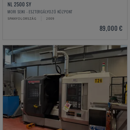
NL 2500 SY
MORI SEIKI - ESZTERGÁLYOZÓ KÖZPONT
SPANYOLORSZÁG
2009
89,000 €