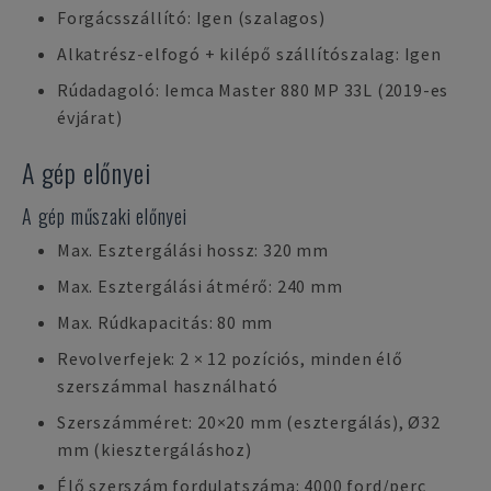
Forgácsszállító: Igen (szalagos)
Alkatrész-elfogó + kilépő szállítószalag: Igen
Rúdadagoló: Iemca Master 880 MP 33L (2019-es
évjárat)
A gép előnyei
A gép műszaki előnyei
Max. Esztergálási hossz: 320 mm
Max. Esztergálási átmérő: 240 mm
Max. Rúdkapacitás: 80 mm
Revolverfejek: 2 × 12 pozíciós, minden élő
szerszámmal használható
Szerszámméret: 20×20 mm (esztergálás), Ø32
mm (kiesztergáláshoz)
Élő szerszám fordulatszáma: 4000 ford/perc