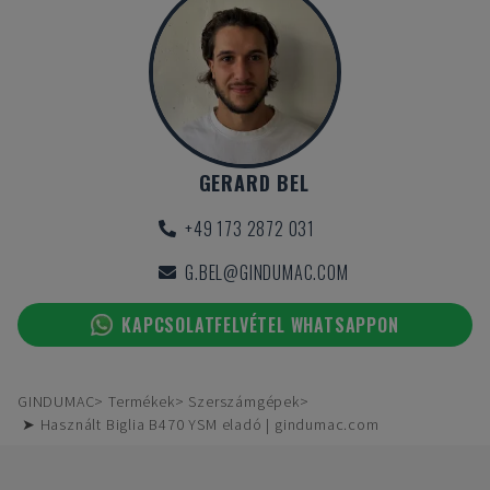
GERARD BEL
+49 173 2872 031
G.BEL@GINDUMAC.COM
KAPCSOLATFELVÉTEL WHATSAPPON
GINDUMAC
Termékek
Szerszámgépek
➤ Használt Biglia B470 YSM eladó | gindumac.com