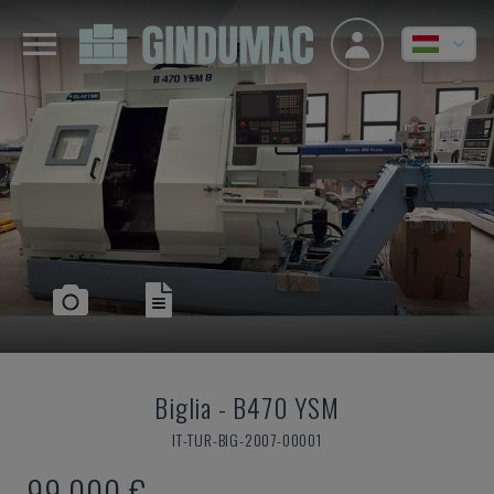
Biglia
-
B470 YSM
IT-TUR-BIG-2007-00001
99,000 €