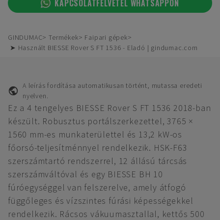
KAPCSOLATFELVÉTEL WHATSAPPON
GINDUMAC
Termékek
Faipari gépek
➤ Használt BIESSE Rover S FT 1536 - Eladó | gindumac.com
A leírás fordítása automatikusan történt, mutassa eredeti
nyelven.
Ez a 4 tengelyes BIESSE Rover S FT 1536 2018-ban
készült. Robusztus portálszerkezettel, 3765 ×
1560 mm-es munkaterülettel és 13,2 kW-os
főorsó-teljesítménnyel rendelkezik. HSK-F63
szerszámtartó rendszerrel, 12 állású tárcsás
szerszámváltóval és egy BIESSE BH 10
fúróegységgel van felszerelve, amely átfogó
függőleges és vízszintes fúrási képességekkel
rendelkezik. Rácsos vákuumasztallal, kettős 500