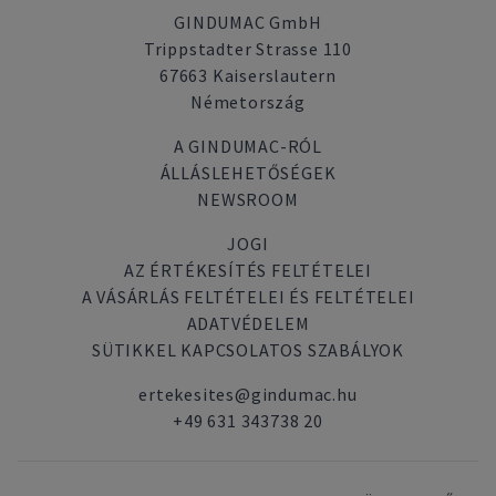
GINDUMAC GmbH
Trippstadter Strasse 110
67663 Kaiserslautern
Németország
A GINDUMAC-RÓL
ÁLLÁSLEHETŐSÉGEK
NEWSROOM
JOGI
AZ ÉRTÉKESÍTÉS FELTÉTELEI
A VÁSÁRLÁS FELTÉTELEI ÉS FELTÉTELEI
ADATVÉDELEM
SÜTIKKEL KAPCSOLATOS SZABÁLYOK
ertekesites@gindumac.hu
+49 631 343738 20