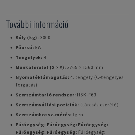
További információ
Súly (kg):
3000
Főorsó:
kW
Tengelyek:
4
Munkaterület (X × Y):
3765 × 1560 mm
Nyomatéktámogatás:
4. tengely (C-tengelyes
forgatás)
Szerszámtartó rendszer:
HSK-F63
Szerszámváltási pozíciók:
(tárcsás cserélő)
Szerszámhossz-mérés:
Igen
Fúróegység: Fúróegység: Fúróegység:
Fúróegység: Fúróegység:
Fúróegység: