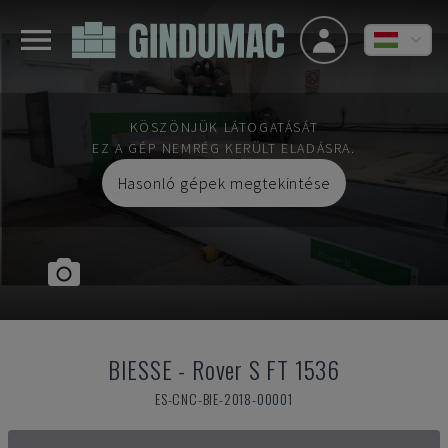
KÖSZÖNJÜK LÁTOGATÁSÁT
EZ A GÉP NEMRÉG KERÜLT ELADÁSRA.
Hasonló gépek megtekintése
BIESSE
-
Rover S FT 1536
ES-CNC-BIE-2018-00001