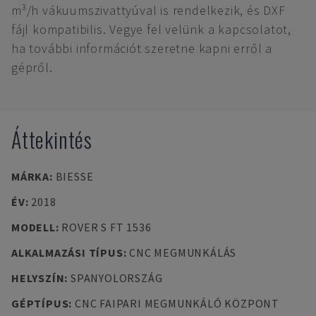
m³/h vákuumszivattyúval is rendelkezik, és DXF
fájl kompatibilis. Vegye fel velünk a kapcsolatot,
ha további információt szeretne kapni erről a
gépről.
Áttekintés
MÁRKA
:
BIESSE
ÉV
:
2018
MODELL
:
ROVER S FT 1536
ALKALMAZÁSI TÍPUS
:
CNC MEGMUNKÁLÁS
HELYSZÍN
:
SPANYOLORSZÁG
GÉPTÍPUS
:
CNC FAIPARI MEGMUNKÁLÓ KÖZPONT