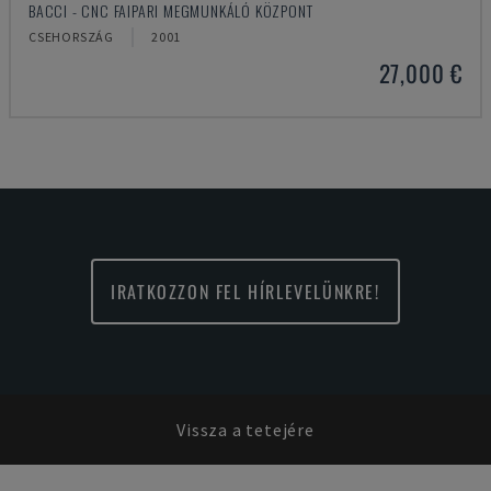
BACCI - CNC FAIPARI MEGMUNKÁLÓ KÖZPONT
CSEHORSZÁG
2001
27,000 €
IRATKOZZON FEL HÍRLEVELÜNKRE!
Vissza a tetejére