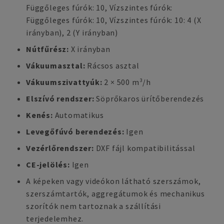
Függőleges fúrók: 10, Vízszintes fúrók:
Függőleges fúrók: 10, Vízszintes fúrók: 10: 4 (X
irányban), 2 (Y irányban)
Nútfűrész:
X irányban
Vákuumasztal:
Rácsos asztal
Vákuumszivattyúk:
2 × 500 m³/h
Elszívó rendszer:
Söprőkaros ürítőberendezés
Kenés:
Automatikus
Levegőfúvó berendezés:
Igen
Vezérlőrendszer:
DXF fájl kompatibilitással
CE-jelölés:
Igen
A képeken vagy videókon látható szerszámok,
szerszámtartók, aggregátumok és mechanikus
szorítók nem tartoznak a szállítási
terjedelemhez.