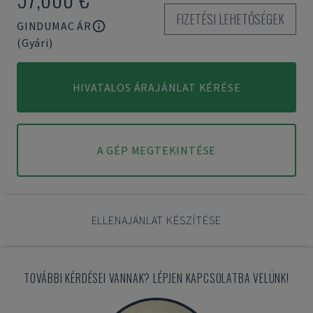
FIZETÉSI LEHETŐSÉGEK
GINDUMAC ÁR
(Gyári)
HIVATALOS ÁRAJÁNLAT KÉRÉSE
A GÉP MEGTEKINTÉSE
ELLENAJÁNLAT KÉSZÍTÉSE
TOVÁBBI KÉRDÉSEI VANNAK? LÉPJEN KAPCSOLATBA VELÜNK!