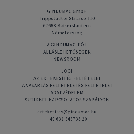
GINDUMAC GmbH
Trippstadter Strasse 110
67663 Kaiserslautern
Németország
A GINDUMAC-RÓL
ÁLLÁSLEHETŐSÉGEK
NEWSROOM
JOGI
AZ ÉRTÉKESÍTÉS FELTÉTELEI
A VÁSÁRLÁS FELTÉTELEI ÉS FELTÉTELEI
ADATVÉDELEM
SÜTIKKEL KAPCSOLATOS SZABÁLYOK
ertekesites@gindumac.hu
+49 631 343738 20