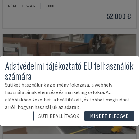
NÉMETORSZÁG
2000
52,000 €
Adatvédelmi tájékoztató EU felhasználók
számára
Sütiket használunk az élmény fokozása, a webhely
használatának elemzése és marketing célokra. Az
alábbiakban kezelheti a beállításait, és többet megtudhat
arról, hogyan használjuk az adatait.
SÜTI BEÁLLÍTÁSOK
MINDET ELFOGAD