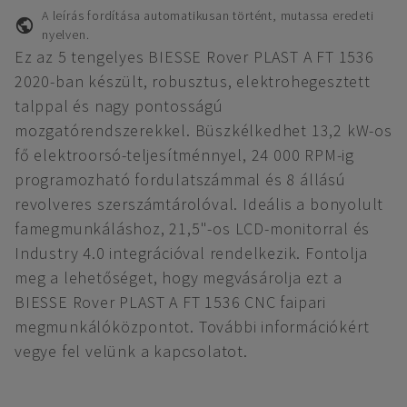
A leírás fordítása automatikusan történt, mutassa eredeti
nyelven.
Ez az 5 tengelyes BIESSE Rover PLAST A FT 1536
2020-ban készült, robusztus, elektrohegesztett
talppal és nagy pontosságú
mozgatórendszerekkel. Büszkélkedhet 13,2 kW-os
fő elektroorsó-teljesítménnyel, 24 000 RPM-ig
programozható fordulatszámmal és 8 állású
revolveres szerszámtárolóval. Ideális a bonyolult
famegmunkáláshoz, 21,5"-os LCD-monitorral és
Industry 4.0 integrációval rendelkezik. Fontolja
meg a lehetőséget, hogy megvásárolja ezt a
BIESSE Rover PLAST A FT 1536 CNC faipari
megmunkálóközpontot. További információkért
vegye fel velünk a kapcsolatot.