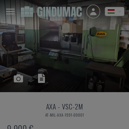
AXA
-
VSC-2M
AT-MIL-AXA-1991-00001
9,900 €