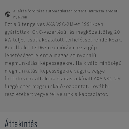
A leírás fordítása automatikusan történt, mutassa eredeti
nyelven.
Ezt a 3 tengelyes AXA VSC-2M-et 1991-ben
gyártották. CNC-vezérlésű, és megközelítőleg 20
kW teljes csatlakoztatott terheléssel rendelkezik.
Körülbelül 13 063 üzemórával ez a gép
lehetőséget jelent a magas színvonalú
megmunkálási képességekre. Ha kiváló minőségű
megmunkálási képességekre vágyik, vegye
fontolóra az általunk eladásra kínált AXA VSC-2M
függőleges megmunkálóközpontot. További
részletekért vegye fel velünk a kapcsolatot.
Áttekintés