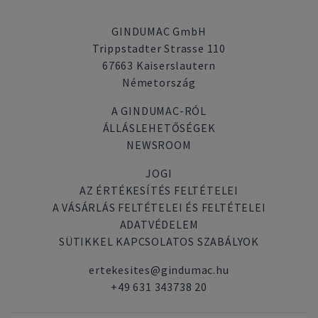
GINDUMAC GmbH
Trippstadter Strasse 110
67663 Kaiserslautern
Németország
A GINDUMAC-RÓL
ÁLLÁSLEHETŐSÉGEK
NEWSROOM
JOGI
AZ ÉRTÉKESÍTÉS FELTÉTELEI
A VÁSÁRLÁS FELTÉTELEI ÉS FELTÉTELEI
ADATVÉDELEM
SÜTIKKEL KAPCSOLATOS SZABÁLYOK
ertekesites@gindumac.hu
+49 631 343738 20