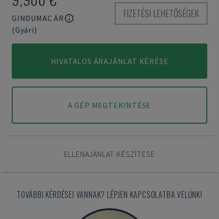
FIZETÉSI LEHETŐSÉGEK
GINDUMAC ÁR
(Gyári)
HIVATALOS ÁRAJÁNLAT KÉRÉSE
A GÉP MEGTEKINTÉSE
ELLENAJÁNLAT KÉSZÍTÉSE
TOVÁBBI KÉRDÉSEI VANNAK? LÉPJEN KAPCSOLATBA VELÜNK!