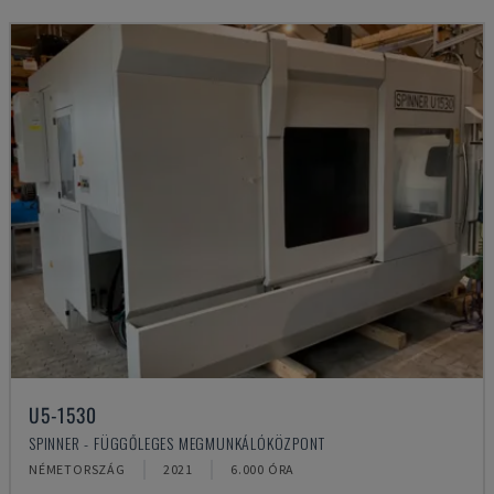
U5-1530
SPINNER - FÜGGŐLEGES MEGMUNKÁLÓKÖZPONT
NÉMETORSZÁG
2021
6.000 ÓRA