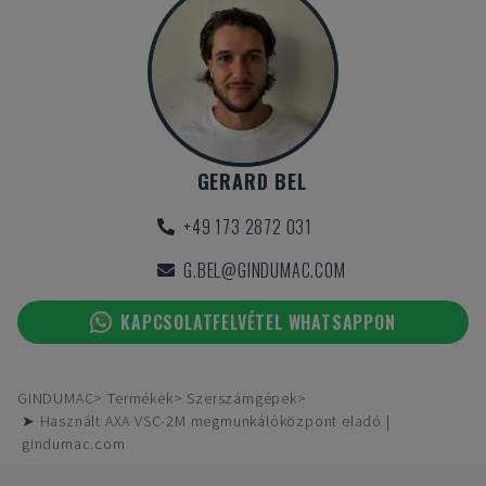
GERARD BEL
+49 173 2872 031
G.BEL@GINDUMAC.COM
KAPCSOLATFELVÉTEL WHATSAPPON
GINDUMAC
Termékek
Szerszámgépek
➤ Használt AXA VSC-2M megmunkálóközpont eladó |
gindumac.com