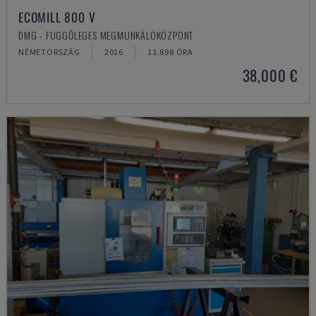
ECOMILL 800 V
DMG - FÜGGŐLEGES MEGMUNKÁLÓKÖZPONT
NÉMETORSZÁG
2016
11.898 ÓRA
38,000 €